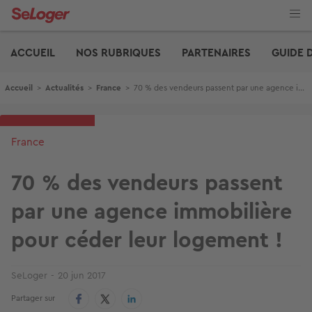
Aller
au
contenu
Edito
principal
ACCUEIL
NOS RUBRIQUES
PARTENAIRES
GUIDE 
Fil d'Ariane
Accueil
>
Actualités
>
France
>
70 % des vendeurs passent par une agence immobilière pour céder leur logement !
France
70 % des vendeurs passent
par une agence immobilière
pour céder leur logement !
SeLoger
20 jun 2017
Partager sur