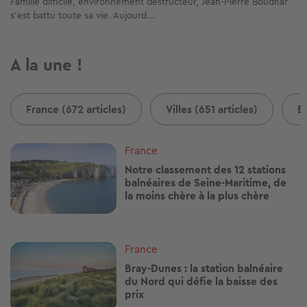
Famille difficile, environnement destructeur, Jean-Pierre Boudhar
s’est battu toute sa vie. Aujourd...
A la une !
France (672 articles)
Villes (651 articles)
B
Image
France
Notre classement des 12 stations
balnéaires de Seine-Maritime, de
la moins chère à la plus chère
Image
France
Bray-Dunes : la station balnéaire
du Nord qui défie la baisse des
prix