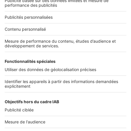
NOS APPLICATIONS
Découvrez nos applications
SERVICES PRO
Tous nos services pro
Accès client
Mes annonces sur SeLoger
À DÉCOUVRIR
Annuaire des professionnels
Tout l'immobilier
Toutes les villes
Tous les départements
Toutes les régions
SeLoger © 1992 - 2023