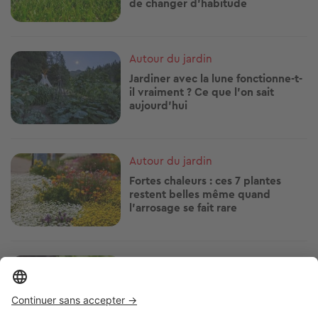
de changer d'habitude
Image
Autour du jardin
Jardiner avec la lune fonctionne-t-
il vraiment ? Ce que l'on sait
aujourd'hui
Image
Autour du jardin
Fortes chaleurs : ces 7 plantes
restent belles même quand
l'arrosage se fait rare
Image
Autour du jardin
Marre des limaces au jardin ? Ces
méthodes naturelles ont fait leurs
preuves