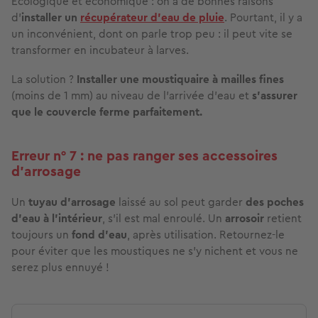
Écologique et économique : on a de
bonnes raisons
d’
installer un
récupérateur d’eau de pluie
. Pourtant, il y a
un inconvénient, dont on parle trop peu : il peut vite se
transformer en incubateur à larves.
La solution ?
Installer une moustiquaire
à mailles fines
(moins de 1 mm) au niveau de l'arrivée d'eau et
s'assurer
que le couvercle ferme parfaitement.
Erreur n° 7 : ne pas ranger ses accessoires
d’arrosage
Un
tuyau d'arrosage
laissé au sol peut garder
des poches
d'eau
à l'intérieur
, s'il est mal enroulé. Un
arrosoir
retient
toujours un
fond d'eau
, après utilisation. Retournez-le
pour éviter que les moustiques ne s’y nichent et vous ne
serez plus ennuyé !