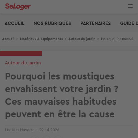
Aller
au
contenu
Edito
principal
ACCUEIL
NOS RUBRIQUES
PARTENAIRES
GUIDE 
Fil d'Ariane
Accueil
>
Matériaux & Equipements
>
Autour du jardin
>
Pourquoi les moustiques envahissent votre jardin ? Ces mauvaises habitudes peuvent en être la cause
Autour du jardin
Pourquoi les moustiques
envahissent votre jardin ?
Ces mauvaises habitudes
peuvent en être la cause
Laetitia Navarra
29 jul 2026