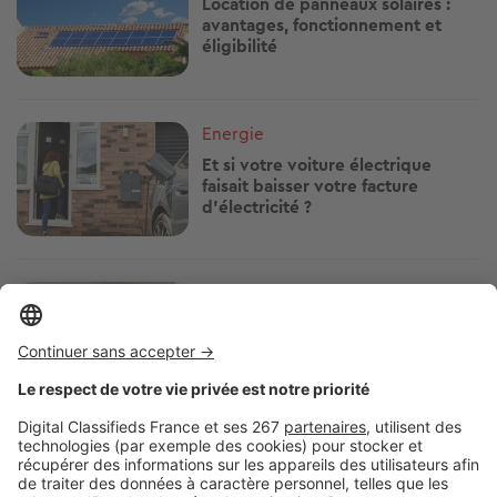
Location de panneaux solaires :
avantages, fonctionnement et
éligibilité
Image
Energie
Et si votre voiture électrique
faisait baisser votre facture
d'électricité ?
Image
Energie
Canicule : voici la bonne
température pour régler votre
climatisation