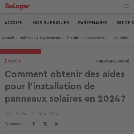
Aller
au
contenu
Edito
principal
ACCUEIL
NOS RUBRIQUES
PARTENAIRES
GUIDE 
Fil d'Ariane
Accueil
>
Matériaux & Equipements
>
Energie
>
Comment obtenir des aides pour l’installation de panneaux solaires en 2024 ?
Energie
PUBLI-COMMUNIQUÉ
Comment obtenir des aides
pour l’installation de
panneaux solaires en 2024 ?
Louis Duchesne
02 jul 2024
Partager sur