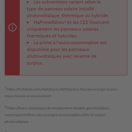
Les subventions varient selon le
type de panneau solaire installé :
photovoltaïque, thermique ou hybride.
MaPrimeRénov’ et les CEE financent
uniquement les panneaux solaires
thermiques et hybrides.
La prime à l’autoconsommation est
disponible pour les panneaux
photovoltaïques avec revente de
surplus.
1
https://fr.statista.com/statistiques/625326/avis-francais-energie-la-plus-
respectueuse-environnement
2
https://www.statistiques.developpement-durable.gouv.fr/edition-
numerique/chiffres-cles-energies-renouvelables-2021/12-solaire-
photovoltaique