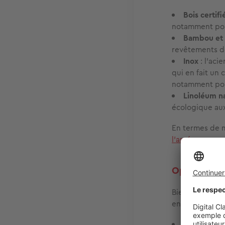
Bois certifi
notamment pour
Bambou et 
revêtements de
Inox
: l’aci
qui en fait un 
notamment pour
Linoléum n
écologique au
En termes de m
l’aménagement
Optimisez l
Bien entendu,
en compte lors
Électromé