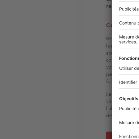
remboursem
Comment fin
Réaliser une c
la peine d’être
accompagner, C
commencer par
votre nouvelle
période défini
fonction de vot
Les avantages 
virement des f
l'absence de f
déterminer le 