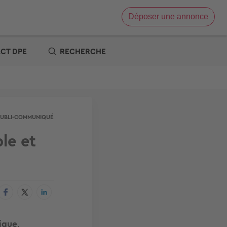
Déposer une annonce
Vente immobilière
Location immobilière
ACT DPE
RECHERCHE
e
x zéro
re
t
s offres
tre
PUBLI-COMMUNIQUÉ
le et
ique,