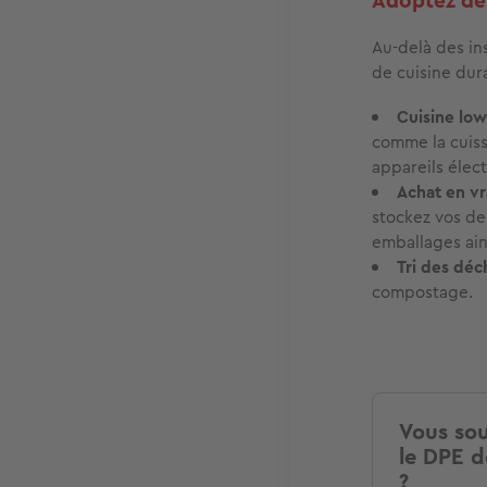
Adoptez de
Au-delà des in
de cuisine dur
Cuisine low
comme la cuiss
appareils élect
Achat en vra
stockez vos de
emballages ain
Tri des déc
compostage.
Vous sou
le DPE d
?