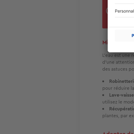
En c
pers
tout
Misez sur l
L'eau est une r
d’une attention
des astuces pou
Robinetterie
pour réduire l
Lave-vaisse
utilisez le mo
Récupératio
plantes, par e