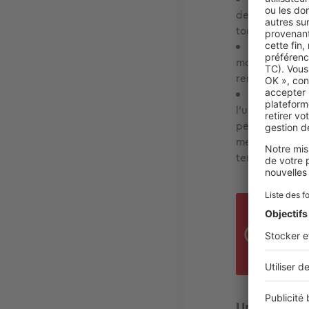
de classe A+ o
tout en étant 
Éclairage L
moins énergiv
renforcer votre
Utilisation 
l'utilisation d
pertes d'énergi
mesure : cela 
temps, notamme
Pour
acce
tiss
Un crédit v