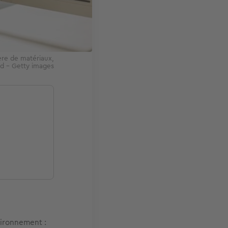
ère de matériaux,
kd - Getty images
vironnement :