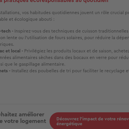
s pratiques écoresponsables au quotidien
stallations, vos habitudes quotidiennes jouent un rôle crucial p
able et écologique abouti :
-tech
-
Inspirez-vous des techniques de cuisson traditionnelles
on lente ou l'utilisation de fours solaires, pour réduire la dép
riques.
c et local -
Privilégiez les produits locaux et de saison, achete
nrées alimentaires sèches dans des bocaux en verre pour rédui
si que le gaspillage alimentaire.
hets -
Installez des poubelles de tri pour faciliter le recyclage e
haitez améliorer
Découvrez l'impact de votre rénov
e votre logement
énergétique