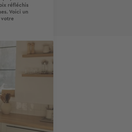
ix réfléchis
es. Voici un
 votre