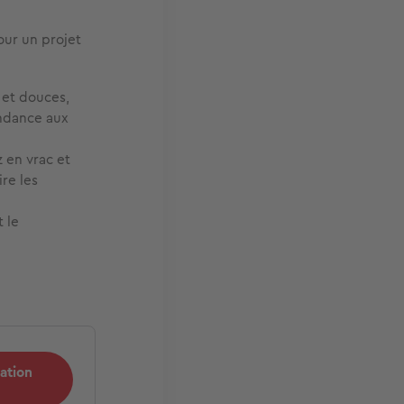
our un projet
 et douces,
endance aux
z en vrac et
re les
t le
ation