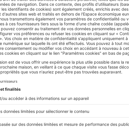
u supérieure, qui vont vous permettre de réduire vos factures d
plus respectueux de l’environnement.
ED
- Remplacez les ampoules traditionnelles par des LED, plus 
ores.
Un éclairage intelligent
peut d’ailleurs s’avérer judicieux 
 confort et la réduction d’énergie de votre cuisine.
judicieuse des appareils
- Cuisinez en grande quantité pour opt
u four, et utilisez des casseroles adaptées à la taille des plaques
e. Vous pouvez ensuite congeler le surplus et le réchauffer au 
vous permet de renforcer votre efficacité énergétique tout opt
nt sur la durée passée en cuisine.
 votre cuisine durable et écologique, pensez également aux
ssoires réutilisables qui ne se jettent pas, comme les éponges
u par exemple.
ous engage et doit être remboursé. Vérifiez vos c