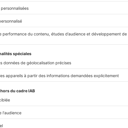
ent avant de vous engager.
ancez votre projet de cuisine écologique ?
uisine durable peut représenter un investissement conséquent,
 engagé, car il s’agit d’un projet vertueux à bien des égards. 
ofidis propose des solutions de financement adaptées à vos b
 le
crédit cuisine
: ce prêt vous permet de financer l'achat et l'
 cuisine ou des travaux de rénovation, en étalant les dépenses
e. Vous choisissez le montant pour une marge de manœuvre op
re projet.
de ces financements incluent une réponse de principe immédi
onds sous 48 heures après expiration du délai légal de rétracta
rais de dossier. Vous pouvez
simuler votre crédit cuisine en lig
montant et la durée adaptés à votre situation.