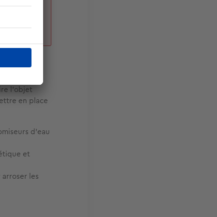
en
re l’objet
mettre en place
omiseurs d'eau
étique et
 arroser les