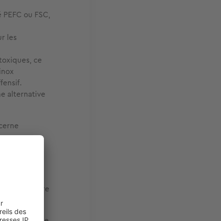
ié PEFC ou FSC,
r les
 toxiques, ce
’inox
fensif.
e alternative
ncerne
tiel à prendre
te énergétique