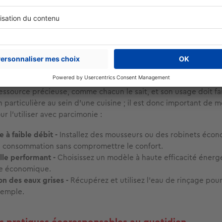
hoisissant Cofidis, vous bénéficiez d'un accompagnement
onnalisé pour concrétiser votre projet de cuisine écologique 
e sérénité.
a réduction de la consommation d'eau
essource précieuse, comme chacun le sait, et son usage doit fai
 particulière au sein d’une cuisine ; il est donc important de 
r l'utiliser avec parcimonie :
 à faible débit -
Installez des mousseurs ou des robinets écon
a consommation sans compromettre le confort.
lle performant
-
Choisissez un modèle à haute efficacité énerg
de économique.
n des eaux grises -
Récupérez et utilisez l'eau de rinçage pour
xemple.