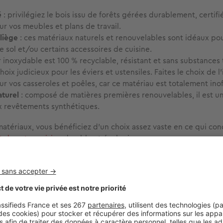
é
: privilégiez le bois issu de forêts gérées durablement, certif
 vos meubles et plans de travail.
liège
: ces matériaux naturels et renouvelables sont idéaux pou
 sol et/ou certains accessoires de cuisine.
er inoxydable est 100 % recyclable, résistant et sans substances
choix judicieux pour les éviers et ustensiles. Faites le choix de l
 vos casseroles et poêles, car ce matériau est totalement inof
aturel
: composé de matières premières renouvelables, il est un
x revêtements synthétiques.
atériaux, vous bénéficiez d’un choix assez vaste en ce qui co
 de votre cuisine
durable et écologique.
'efficacité énergétique de la cuisine
la réduction de la consommation d'énergie
est un aspect essen
 de l’aménagement d’une cuisine écologique :
nagers économes
- Optez pour des appareils avec une étiquet