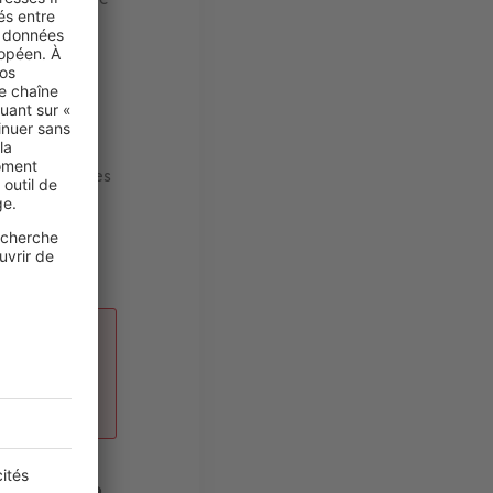
’électricité
durables et
afin de
imiser
 pour éviter les
fur et à
imisant votre
 en
apacités de