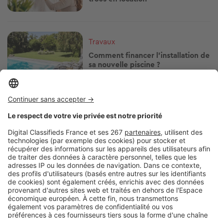
Image
Travaux
Comment financer l'installation de
sa nouvelle piscine ?
Image
Travaux
Rénover sa résidence secondaire :
par quoi commencer ?
Image
Travaux
Transformer sa grange ou un
bâtiment agricole en gîte :
comment faire ?