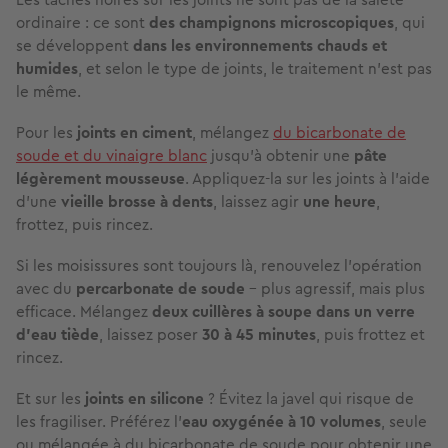
ordinaire : ce sont
des
champignons microscopiques
, qui
se développent
dans les environnements chauds et
humides
, et selon le type de joints, le traitement n'est pas
le même.
Pour les
joints en ciment
, mélangez
du bicarbonate de
soude et du vinaigre blanc
jusqu'à obtenir une
pâte
légèrement mousseuse
. Appliquez-la sur les joints à l'aide
d'une
vieille brosse à dents
, laissez agir
une heure
,
frottez, puis rincez.
Si les moisissures sont toujours là, renouvelez l’opération
avec du
percarbonate de soude
– plus agressif, mais plus
efficace. Mélangez
deux cuillères à soupe
dans un verre
d'eau tiède
, laissez poser
30 à 45 minutes
, puis frottez et
rincez.
Et sur les
joints en silicone
? Évitez la javel qui risque de
les fragiliser. Préférez l’
eau oxygénée à 10 volumes
, seule
ou mélangée à du bicarbonate de soude pour obtenir une