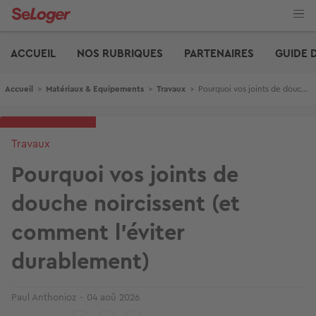
Aller
au
contenu
Edito
principal
ACCUEIL
NOS RUBRIQUES
PARTENAIRES
GUIDE 
Fil d'Ariane
Accueil
>
Matériaux & Equipements
>
Travaux
>
Pourquoi vos joints de douche noircissent (et comment l'éviter durablement)
Travaux
Pourquoi vos joints de
douche noircissent (et
comment l'éviter
durablement)
Paul Anthonioz
04 aoû 2026