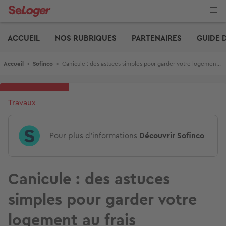
Aller
au
contenu
Edito
principal
ACCUEIL
NOS RUBRIQUES
PARTENAIRES
GUIDE 
Fil d'Ariane
Accueil
>
Sofinco
>
Canicule : des astuces simples pour garder votre logement au frais
Travaux
Pour plus d'informations
Découvrir Sofinco
Canicule : des astuces
simples pour garder votre
logement au frais