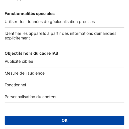
SERVICES PRO
Tous nos services pro
Accès client
Mes annonces sur SeLoger
À DÉCOUVRIR
Annuaire des professionnels
Tout l'immobilier
Toutes les villes
Tous les départements
Toutes les régions
SeLoger © 1992 - 2023
Annonces Immobilières
Paramétrer mes cookies
Conditions Générales d'Utilisation
Politique Générale de Protection des Données