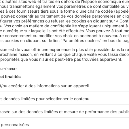
Partager sur