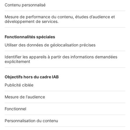
Découvrez nos applications
SERVICES PRO
Tous nos services pro
Accès client
Mes annonces sur SeLoger
À DÉCOUVRIR
Annuaire des professionnels
Tout l'immobilier
Toutes les villes
Tous les départements
Toutes les régions
SeLoger © 1992 - 2023
Annonces Immobilières