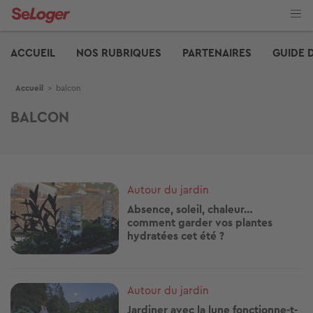
Aller
au
contenu
Edito
principal
ACCUEIL
NOS RUBRIQUES
PARTENAIRES
GUIDE 
Fil d'Ariane
Accueil
>
balcon
BALCON
Image
Autour du jardin
Absence, soleil, chaleur…
comment garder vos plantes
hydratées cet été ?
Image
Autour du jardin
Jardiner avec la lune fonctionne-t-