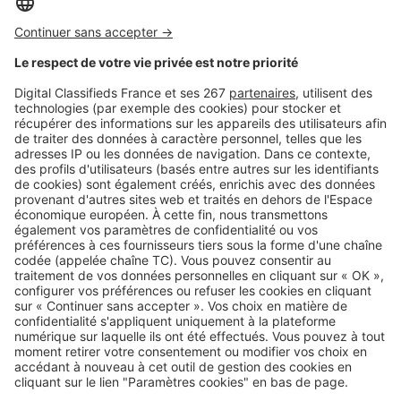
utilitaire simplifie vraiment la
logistique ?
Image
Déménager
Déménagement écoresponsable :
comment limiter son impact
environnemental ?
Image
Villes
Spécial rentrée : dans quelles
villes passe-t-on le plus/moins de
temps dans les transports ?
SeLoger c'est aussi