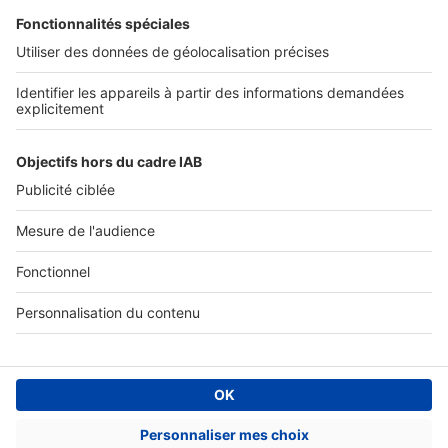
SERVICES PRO
Tous nos services pro
Accès client
Mes annonces sur SeLoger
À DÉCOUVRIR
Annuaire des professionnels
Tout l'immobilier
Toutes les villes
Tous les départements
Toutes les régions
SeLoger © 1992 - 2023
Annonces Immobilières
Paramétrer mes cookies
Conditions Générales d'Utilisation
Politique Générale de Protection des Données
Fonctionnement de notre site