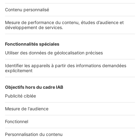
NOS APPLICATIONS
Découvrez nos applications
SERVICES PRO
Tous nos services pro
Accès client
Mes annonces sur SeLoger
À DÉCOUVRIR
Annuaire des professionnels
Tout l'immobilier
Toutes les villes
Tous les départements
Toutes les régions
SeLoger © 1992 - 2023