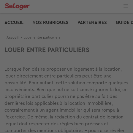
Aller
au
contenu
Edito
principal
ACCUEIL
NOS RUBRIQUES
PARTENAIRES
GUIDE 
Fil d'Ariane
Accueil
>
Louer entre particuliers
LOUER ENTRE PARTICULIERS
Lorsque l’on désire proposer un logement à la location,
louer directement entre particuliers peut être une
possibilité. Pour autant, cette solution comporte quelques
inconvénients. Bien que nul ne soit censé ignorer la loi, un
propriétaire particulier pourra ne pas être au fait des
dernières lois applicables à la location immobilière,
contrairement à un agent immobilier qui sera rompu à
l’exercice. De même, la rédaction du contrat de location -
lequel doit respecter des règles bien précises et
comporter des mentions obligatoires - pourra se révéler