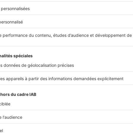
e de grand-mère. Mais il est efficace. Naturellement acide, le
c
contre le tartre
. Et en plus de nettoyer, il laisse une
odeur fraîc
 pressez le
jus d’un citron
et mélangez-le à un peu d’
eau tiède
d
Autre option : coupez votre citron en deux et
frottez la pulpe
di
ez agir
10 minutes
, puis rincez.
nt déperlant
 espacer les corvées de nettoyage, le
traitement déperlant
est 
. Le principe ? On applique un
film protecteur invisible
sur le v
u d’adhérer
.
cité optimale, nettoyez la paroi avant l’application, puis suivez 
 fabricant
. En général, le traitement doit être renouvelé
tous l