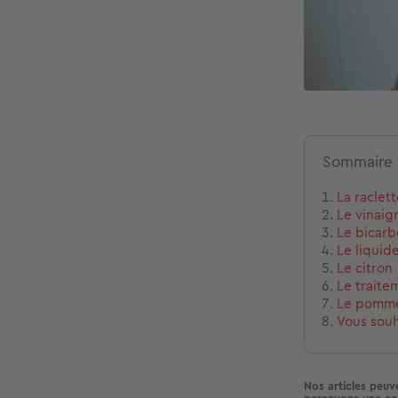
Sommaire
La raclet
Le vinaig
Le bicar
Le liquide
Le citron
Le traite
Le pomme
Vous souh
Nos articles peuve