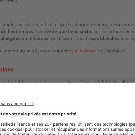
mmission.
 simple, mais (très) efficace. Après chaque douche, passez une
,
de haut en bas
. Cela
évite que l’eau sèche
sur la surface. Or, c
,
chargées en minéraux
, qui laissent des
traces blanches
en s’é
’eau immédiatement, vous empêchez
le calcaire
de s’installer.
 blanc
 redoutable contre le calcaire. Grâce à son
acidité naturelle
, l
ôts minéraux
laissés par l’eau,
sans agresser le verre
.
, mélangez
moitié vinaigre blanc
,
moitié eau tiède
dans un spray.
 paroi de votre douche, laissez agir
5 à 10 minutes
, puis rincez à
n
chiffon microfibre
.
nate de soude