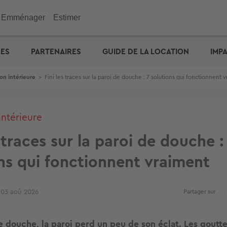
Emménager
Estimer
immobilier
Investir
Outils
Outils
Outils
UES
PARTENAIRES
GUIDE DE LA LOCATION
IMP
ENGIE : déménagez facil
emporaire
e maison
n appartement
de vacances
eurs
 maison
 immobilière
cité d'emprunt
Checklist de l'acheteur
Estimation prix des loyers
Calculez votre prêt � tau
Calculez vos mensualités
Estimation maison
& Commerces
on intérieure
>
Fini les traces sur la paroi de douche : 7 solutions qui fonctionnent 
otre prêt � taux zéro
Défiscalisation
Check-lists location
Dossier Loi Pinel
Estimez vos frais de notai
Estimation appartement
biens vendus
Choisir un agent
Dossier de location
Simulateur de financemen
e : capacité d'emprunt
Votre crédit : comparez le
Propriétaire ? Déposez vo
annonce
intérieure
s traces sur la paroi de douche :
ns qui fonctionnent vraiment
03 aoû 2026
Partager sur
 douche, la paroi perd un peu de son éclat. Les goutte