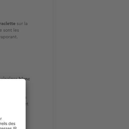
raclette
sur la
e sont les
vaporant.
e
vinaigre blanc
 Vaporisez la
 l’eau claire et