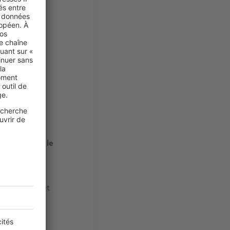
oude
.
Ce
t de
décoller
-la sur les
re se couvre
ble
qui
ternit le
tes de
liquide
nge douce
et