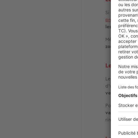
Si le calcaire 
produit nature
les dépôts
sans
Mélangez le b
zones entartré
Le liquide v
Le calcaire n’e
d’une
pellicul
verre
.
Pour retrouver
vaisselle
dans 
rincez à l’eau c