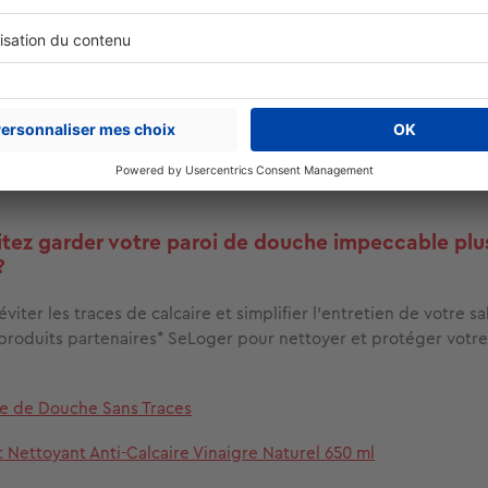
 de douche anti-calcaire
s’encrasse vite, le problème vient peut-être de l’eau elle-même
au est
dure
, chaque douche dépose une fine
pellicule de calcai
 douche anti-calcaire
peut limiter ce phénomène. Certains 
billes
qui
filtrent les minéraux
.
 loin, vous pouvez aussi installer
un adoucisseur d’eau
.
tez garder votre paroi de douche impeccable plu
?
éviter les traces de calcaire et simplifier l’entretien de votre sa
produits partenaires* SeLoger pour nettoyer et protéger votre
te de Douche Sans Traces
t Nettoyant Anti-Calcaire Vinaigre Naturel 650 ml