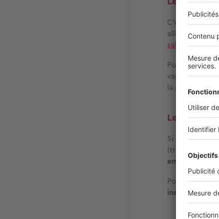
Le citron
C’est un remèd
allié précieux
salle de bains
.
Pour l’utiliser,
vaporisateur. 
la paroi. Laiss
Le traiteme
Si vous voulez
(très) efficace
empêcher l’ea
Pour une effica
instructions du