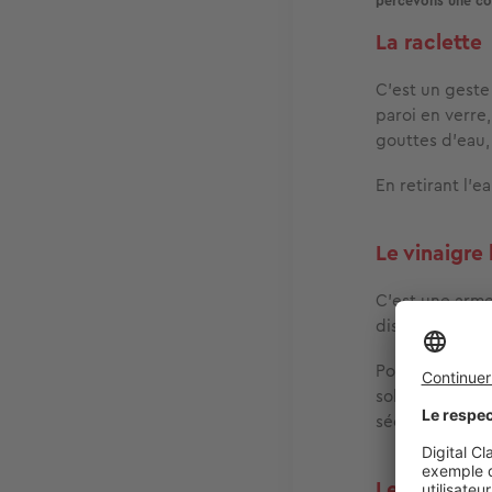
percevons une co
La raclette
C’est un geste
paroi en verre
gouttes d’eau
En retirant l
Le vinaigre
C’est une arme
dissout les
dép
Pour l’utiliser
solution sur la
séchez avec u
Le bicarbo