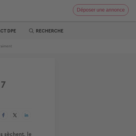
Déposer une annonce
Vente immobilière
Location immobilière
ACT DPE
RECHERCHE
e
x zéro
vraiment
re
t
s offres
tre
 7
s sèchent, le