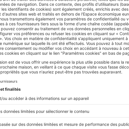
est déjà bien incrusté, vous pouvez utiliser du
bicarbonate de s
l
agit comme un
nettoyant doux
, légèrement
abrasif
. Il perme
 rayer le verre, à condition de ne pas frotter trop fort.
icarbonate avec un peu d’eau pour
obtenir une pâte
. Appliquez
es
, laissez agir une
quinzaine de minutes
, puis rincez.
aisselle
st pas le seul ennemi d’une paroi propre. Avec le temps, le ver
e de savon
et de shampoing. Ces résidus forment un
film invisi
 une paroi de douche nette et brillante, diluez quelques gout
un seau d’
eau chaude
, puis appliquez le mélange avec une
épo
laire.