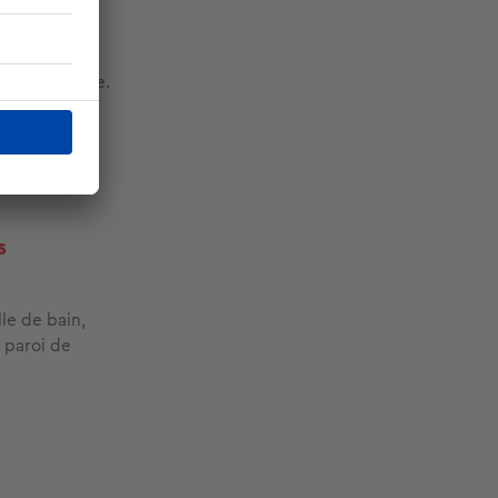
. Dans les
re
sur le verre.
modèles
s
lle de bain,
 paroi de