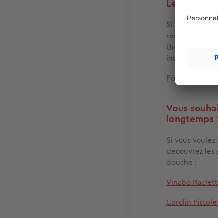
Le pommeau
Si votre paroi 
régions où l’e
Un
pommeau de
intègrent des
Pour aller plus
Vous souhai
longtemps 
Si vous voulez 
découvrez les 
douche :
Vinabo Raclet
Carolin Pistole