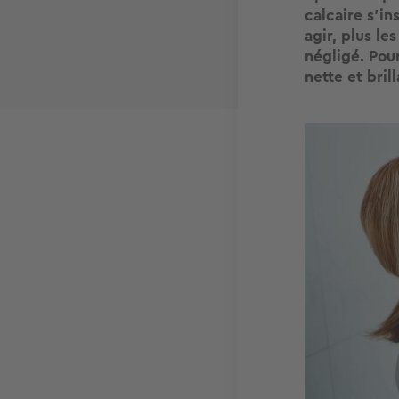
calcaire s’in
agir, plus le
négligé. Pou
nette et bril
Image