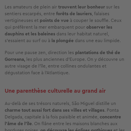
Les amateurs de plein air
trouvent leur bonheur
sur les
sentiers escarpés, entre
forêts de lauriers
, falaises
vertigineuses et
points de vue
à couper le souffle. Ceux
qui préfèrent la mer embarquent pour
observer les
dauphins et les baleines
dans leur habitat naturel,
s’essaient au surf ou à
la plongée
dans une eau limpide.
Pour une pause zen, direction les
plantations de thé de
Gorreana,
les plus anciennes d’Europe. On y découvre un
autre visage de l’île, entre collines ondulantes et
dégustation face à l’Atlantique.
Une parenthèse culturelle au grand air
Au-delà de ses trésors naturels, São Miguel distille un
charme tout aussi fort dans ses villes et villages
. Ponta
Delgada, capitale à la fois paisible et animée,
concentre
l’âme de l’île
. On flâne entre les maisons blanches aux
bordures noires,
on découvre les églises gothiques
et les