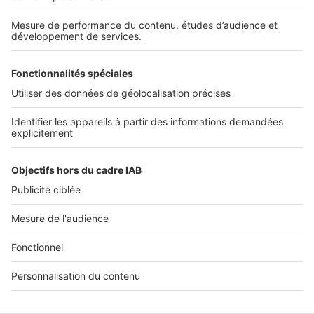
SERVICES PRO
Tous nos services pro
Accès client
Mes annonces sur SeLoger
À DÉCOUVRIR
Annuaire des professionnels
Tout l'immobilier
Toutes les villes
Tous les départements
Toutes les régions
SeLoger © 1992 - 2023
Annonces Immobilières
Paramétrer mes cookies