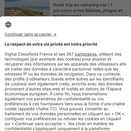
Road trip en camping-car : 7
parcours entre falaises, plages et
Méditerranée
Image
Vacances
Hébergements, plages, sentiers…
6 destinations dog-friendly en
France
Image
Vacances
Près de Lille, ce jardin japonais
insolite dévoile un décor différent
à chaque saison