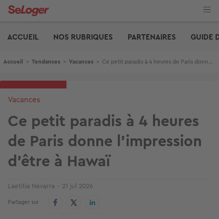
Aller
au
contenu
Edito
principal
ACCUEIL
NOS RUBRIQUES
PARTENAIRES
GUIDE 
Fil d'Ariane
Accueil
>
Tendances
>
Vacances
>
Ce petit paradis à 4 heures de Paris donne l'impression d'être à Hawaï
Vacances
Ce petit paradis à 4 heures
de Paris donne l'impression
d'être à Hawaï
Laetitia Navarra
21 jul 2026
Partager sur