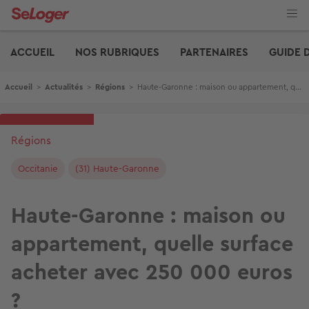
Aller
au
contenu
Edito
principal
ACCUEIL
NOS RUBRIQUES
PARTENAIRES
GUIDE 
Fil d'Ariane
Accueil
>
Actualités
>
Régions
>
Haute-Garonne : maison ou appartement, quelle surface acheter avec 250 000 euros ?
Régions
Occitanie
(31) Haute-Garonne
Haute-Garonne : maison ou
appartement, quelle surface
acheter avec 250 000 euros
?