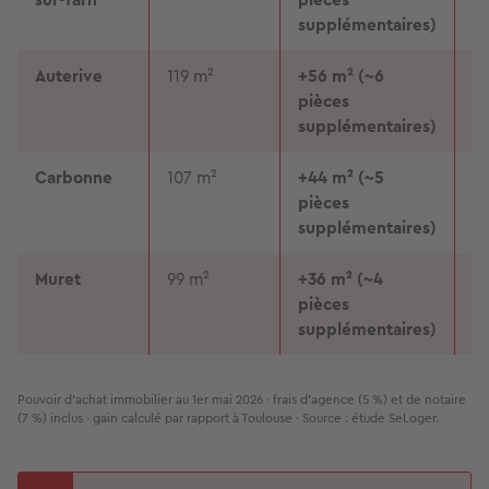
supplémentaires)
Auterive
119 m²
+56 m² (~6
9
pièces
supplémentaires)
Carbonne
107 m²
+44 m² (~5
9
pièces
supplémentaires)
Muret
99 m²
+36 m² (~4
7
pièces
supplémentaires)
Pouvoir d'achat immobilier au 1er mai 2026 · frais d'agence (5 %) et de notaire 
(7 %) inclus · gain calculé par rapport à Toulouse · Source : étude SeLoger.