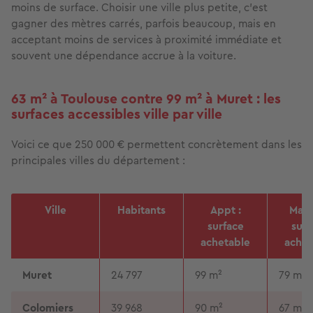
moins de surface. Choisir une ville plus petite, c'est
gagner des mètres carrés, parfois beaucoup, mais en
acceptant moins de services à proximité immédiate et
souvent une dépendance accrue à la voiture.
63 m² à Toulouse contre 99 m² à Muret : les
surfaces accessibles ville par ville
Voici ce que 250 000 € permettent concrètement dans les
principales villes du département :
Ville
Habitants
Appt :
Mais
surface
surf
achetable
achet
Muret
24 797
99 m²
79 m²
Colomiers
39 968
90 m²
67 m²