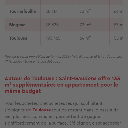
Tournefeuille
28 117
73 m²
66 m²
Blagnac
25 525
73 m²
57 m²
Toulouse
493 465
64 m²
55 m²
Pouvoir d'achat immobilier au 1er mai 2026 · frais d'agence (5 %) et de notaire 
(7 %) inclus · Source : étude SeLoger.
Autour de Toulouse : Saint-Gaudens offre 133
m² supplémentaires en appartement pour le
même budget
Pour les acheteurs et acheteuses qui souhaitent
s'éloigner
de
Toulouse
tout en restant dans le bassin de
vie, plusieurs communes permettent de gagner
significativement de la surface. S'éloigner, c'est accepter