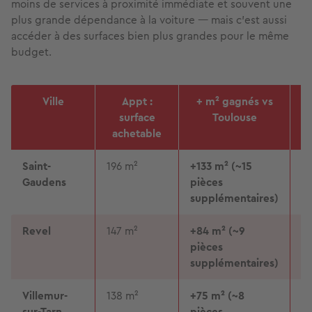
moins de services à proximité immédiate et souvent une
plus grande dépendance à la voiture — mais c'est aussi
accéder à des surfaces bien plus grandes pour le même
budget.
Ville
Appt :
+ m² gagnés vs
surface
Toulouse
achetable
Saint-
196 m²
+133 m² (~15
14
Gaudens
pièces
supplémentaires)
Revel
147 m²
+84 m² (~9
1
pièces
supplémentaires)
Villemur-
138 m²
+75 m² (~8
1
sur-Tarn
pièces