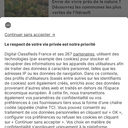
Envie de vivre près de la nature ?
Découvrez les communes les plus
vertes de l’Hérault
Image
Régions
Gironde : 5 communes où espaces
verts et qualité de vie font la
différence
Image
Régions
Pouvoir d'achat immobilier dans le
Bas-Rhin : combien de mètres
carrés pouvez-vous acheter avec
250 000 € ?