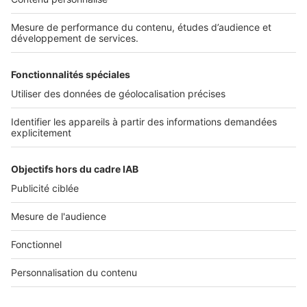
Découvrez nos applications
SERVICES PRO
Tous nos services pro
Accès client
Mes annonces sur SeLoger
À DÉCOUVRIR
Annuaire des professionnels
Tout l'immobilier
Toutes les villes
Tous les départements
Toutes les régions
SeLoger © 1992 - 2023
Annonces Immobilières