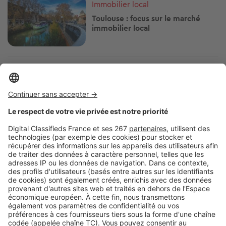
Immobilier local
Toulouse : focus sur le marché
immobilier local
Image
Villes
Marché locatif à Toulouse : les
loyers en hausse de 10% en cinq
ans !
Image
Vivre à...
S'installer à Tournefeuille : les
quartiers à découvrir
Pagination