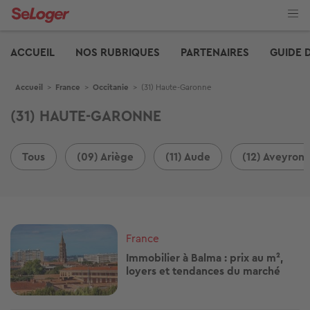
Aller
au
contenu
Edito
principal
ACCUEIL
NOS RUBRIQUES
PARTENAIRES
GUIDE 
Fil d'Ariane
Accueil
>
France
>
Occitanie
>
(31) Haute-Garonne
(31) HAUTE-GARONNE
Tous
(09) Ariège
(11) Aude
(12) Aveyron
Image
France
Immobilier à Balma : prix au m²,
loyers et tendances du marché