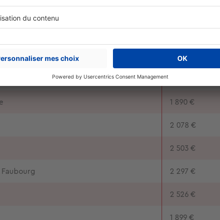
2 080 €
2 174 €
 - Jeanne d'Arc
2 201 €
2 218 €
e
1 890 €
2 078 €
2 503 €
- Faubourg
2 297 €
2 526 €
1 899 €