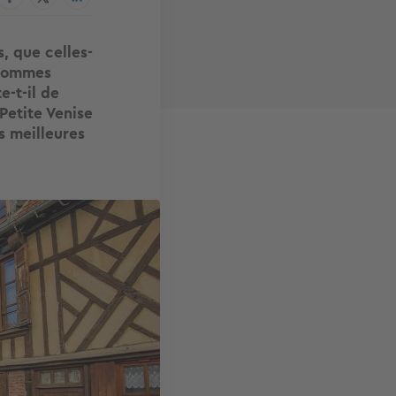
, que celles-
 sommes
-t-il de
Petite Venise
s meilleures