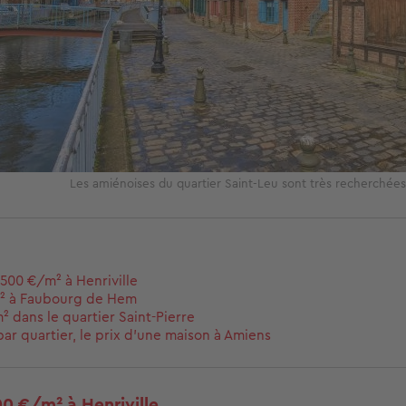
Les amiénoises du quartier Saint-Leu sont très recherché
 500 €/m² à Henriville
m² à Faubourg de Hem
² dans le quartier Saint-Pierre
par quartier, le prix d'une maison à Amiens
00 €/m² à Henriville