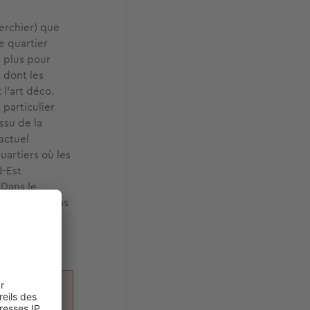
merchier) que
e quartier
 plus pour
 dont les
l’art déco.
 particulier
ssu de la
actuel
uartiers où les
d-Est
 Dans le
ses ne sont pas
ou encore de