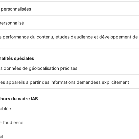
dans le quartier Saint-Pierre
parc Saint-Pierre, le quartier du même nom (rue Éloi Morel, rue
rue Lucien Lecointe) attire de nombreux acquéreurs. Pour une 
ns traditionnelles aux façades en brique, comptez autour de 2
l’Est, le quartier Saint-Acheul (rue de Cagny, rue Jules Barni, B
affiche, lui aussi, une forte teneur en amiénoises mais aussi e
es prix y oscillent entre 1 903 € et 2 481 € du mètre carré. Dan
se du Nord, une
maison semi-mitoyenne de 77 m² à rafraîchir (3 
m² de terrain) est proposée au prix de 168 000 €.
r quartier, le prix d'une maison à Amiens
Quartier
Prix
2 422 €