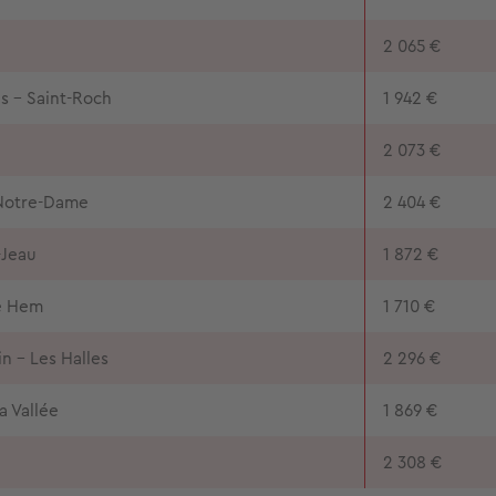
2 065 €
s - Saint-Roch
1 942 €
2 073 €
 Notre-Dame
2 404 €
-Jeau
1 872 €
e Hem
1 710 €
n - Les Halles
2 296 €
a Vallée
1 869 €
2 308 €