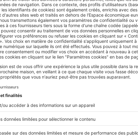
 à Faubourg de Hem
quartier Faubourg de Hem (rue Philippe de Girard, rue de l’Esca
) que les prix des maisons sont les plus abordables. Niché entr
 la Hotoie,
ce secteur de la ville affiche des prix oscillant entre
vec un prix moyen avoisinant 1 942 € du m², Saint-Jacques-Sain
ard du Port, rue Blin de Bourdon) se distingue également par 
ables de la capitale picarde. Même constat à Saint-Maurice (rue
urt, rue André Durouchez). Les prix (1 890 €/m² pour une mais
 sont pratiqués font, en effet, de Saint-Maurice un autre quart
o-accédants
. Affichent, eux aussi, des prix inférieurs à 2 000 €
ntre-ville (1 899 €/m²), Petit Saint-Jean (1 872 €/m²) et Amiens 
l est toutefois à noter que, dans l’hyper-centre d’Amiens,
les ma
ent - moins représentées que les appartements
. Enfin, les prix
t que des moyennes. En clair, à Amiens comme dans beaucoup d
 françaises, le marché immobilier est tendu. Comprenez par là
 que les biens sont rares et les marges de négociation ténues.