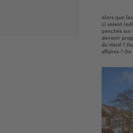
Alors que le
ci soient in
penchés sur 
devenir prop
du Nord ? Dan
affaires ? On
Image