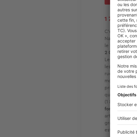
1 710 €/m²
C’est dans le 
Narcisse Lebel
le faubourg de
2 026 €/m²
. A
Ledieu, Boulev
les plus abord
rue de Vignaco
moyenne) qui y
prisé des
prim
quartiers du ce
(1 869 €/m²). I
fort logiquem
article ne son
grandes villes
est forte mais