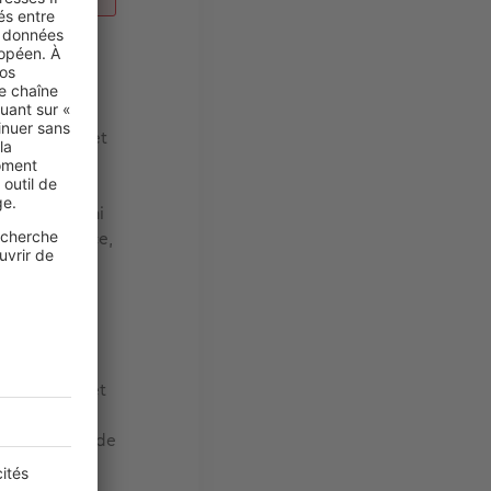
lopier, rue
e Montières et
 1 597 € et
t Roch (rue
des prix parmi
 Saint-Maurice,
on, en
ier amiénois
 du m² les
2-La Vallée
isons sont -
 cités dans cet
’autres
 que la demande