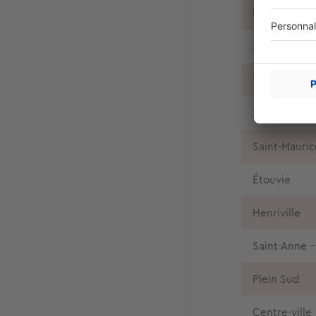
Le Nautilus
Saint-Acheul
Saint-Honoré
Saint-Pierre
Saint-Mauric
Étouvie
Henriville
Saint-Anne 
Plein Sud
Centre-ville