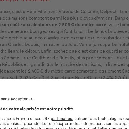
prise, c’est à Henriville (rues Albéric de Calonne, Delpech, Le
s des maisons comptent parmi les plus élevés d'Amiens. Dans c
ison coûte aux alentours de 2 503 € du mètre carré,
voire bien
des demeures bourgeoises qui font la part belle aux briques et
 néo-gothique au néo-classique en passant par le troubadour et 
 rue Charles Dubois, la maison de Jules Verne (un superbe hôtel
d’ailleurs le détour. Enfin, sachez que c’est dans ce quartier co
la Somme - rue Gaulthier-de-Rumilly, plus précisément - que l’
 République a grandi. Sur le marché des maisons, la liste des q
 dépassent les 2 400 € du mètre carré comprend également Su
Plein Sud (2 526 €/m²) et Saint-Leu - Notre-Dame (2 404 €/m²).
Leu, il peut être utile de préciser que les façades des amiénoi
 traditionnelles briques rouges mais de bois, de colombage 
moyenne, le
prix au m² à Amiens
est de 2 200 €.