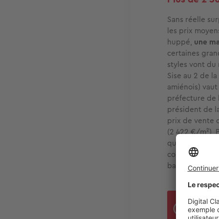
Sans réelle sur
les prix moyen
huppé,
une ma
certaines gran
styles vont du
Sise au 2 de la
amiénois) vaut 
préfecture de 
président de la
prix de vente
(2 422 €/m²), 
quartier Saint-
composées des
bardage.
En 