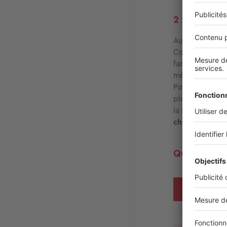
2 218 €/m² 
Aux abords du 
Courrejolles, 
fameuses maiso
mètre carré. À 
Pont Noyelles) 
plus récents. L
la Petite Veni
chambres, 432 
Quartier pa
Sud-est