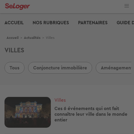
Aller
au
contenu
Edito
principal
ACCUEIL
NOS RUBRIQUES
PARTENAIRES
GUIDE 
Fil d'Ariane
Accueil
>
Actualités
>
Villes
VILLES
Tous
Conjoncture immobilière
Aménagements
Image
Villes
Ces 6 événements qui ont fait
connaître leur ville dans le monde
entier