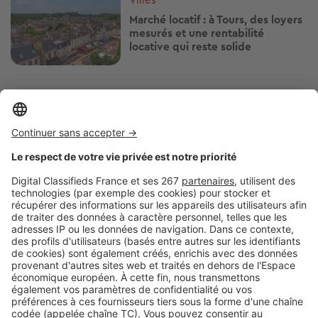
Marché locatif : à Tours, des loyers
mesurés et une rentabilité
locative qui reste solide
Image
Villes
Marché locatif à Lyon : les loyers
restent élevés, mais la hausse
ralentit
Image
Villes
Bilan locatif à Marseille : des loyers
en hausse, mais un marché qui
reste attractif
Pagination