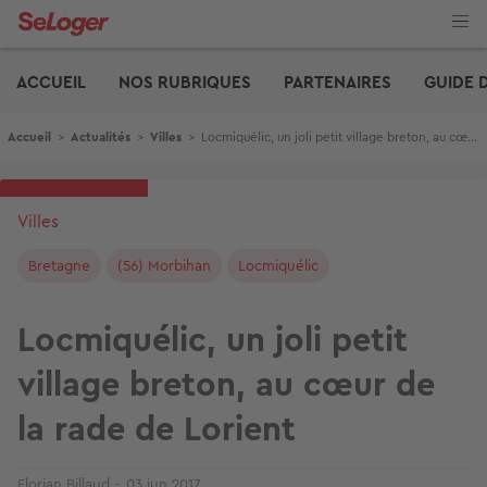
Aller
au
contenu
Edito
principal
ACCUEIL
NOS RUBRIQUES
PARTENAIRES
GUIDE 
Fil d'Ariane
Accueil
>
Actualités
>
Villes
>
Locmiquélic, un joli petit village breton, au cœur de la rade de Lorient
Villes
Bretagne
(56) Morbihan
Locmiquélic
Locmiquélic, un joli petit
village breton, au cœur de
la rade de Lorient
Florian Billaud
03 jun 2017