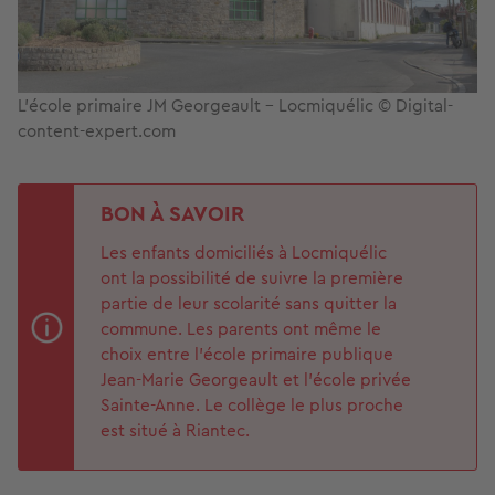
L'école primaire JM Georgeault - Locmiquélic © Digital-
content-expert.com
BON À SAVOIR
Les enfants domiciliés à Locmiquélic
ont la possibilité de suivre la première
partie de leur scolarité sans quitter la
commune. Les parents ont même le
choix entre l’école primaire publique
Jean-Marie Georgeault et l’école privée
Sainte-Anne. Le collège le plus proche
est situé à Riantec.