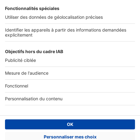
SERVICES PRO
Tous nos services pro
Accès client
Mes annonces sur SeLoger
À DÉCOUVRIR
Annuaire des professionnels
Tout l'immobilier
Toutes les villes
Tous les départements
Toutes les régions
SeLoger © 1992 - 2023
Annonces Immobilières
Paramétrer mes cookies
Conditions Générales d'Utilisation
Politique Générale de Protection des Données