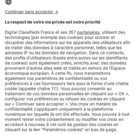
Image
Villes
À seulement 16 km de Paris, cette
commune affiche une rentabilité
locative qui dépasse 8 %
Image
Villes
L’immobilier à Saint-Nazaire porté
par un cadre de vie de plus en
plus recherché
SeLoger c'est aussi