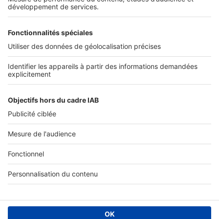
SERVICES PRO
Tous nos services pro
Accès client
Mes annonces sur SeLoger
À DÉCOUVRIR
Annuaire des professionnels
Tout l'immobilier
Toutes les villes
Tous les départements
Toutes les régions
SeLoger © 1992 - 2023
Annonces Immobilières
Paramétrer mes cookies
Conditions Générales d'Utilisation