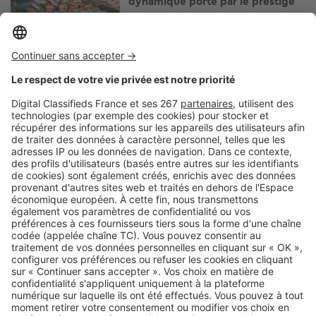
dynamique porté par le prestige
Image
Immobilier local
Immobilier à Biarritz et au Pays
Basque : pourquoi ce marché
reste-t-il l’un des plus convoités
de la côte atlantique ?
Image
Immobilier local
Investir dans le Var : analyse des
tendances, prix au m² et
opportunités d’achat