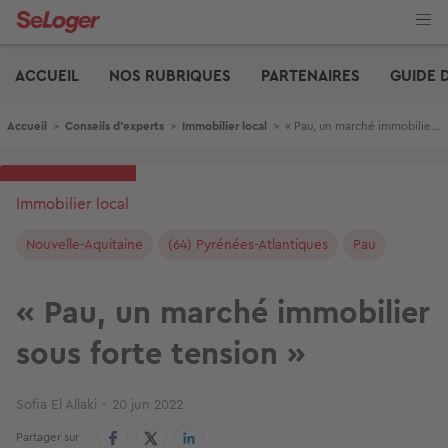
Aller
au
contenu
Edito
principal
ACCUEIL
NOS RUBRIQUES
PARTENAIRES
GUIDE 
Fil d'Ariane
Accueil
>
Conseils d'experts
>
Immobilier local
>
« Pau, un marché immobilier sous forte tension »
Immobilier local
Nouvelle-Aquitaine
(64) Pyrénées-Atlantiques
Pau
« Pau, un marché immobilier
sous forte tension »
Sofia El Allaki
20 jun 2022
Partager sur