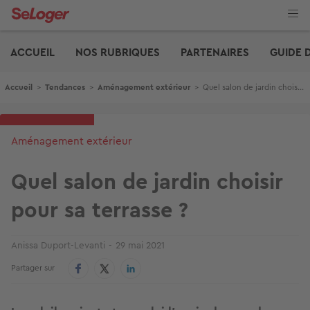
Aller
au
contenu
Edito
principal
ACCUEIL
NOS RUBRIQUES
PARTENAIRES
GUIDE 
Fil d'Ariane
Accueil
>
Tendances
>
Aménagement extérieur
>
Quel salon de jardin choisir pour sa terrasse ?
Aménagement extérieur
Quel salon de jardin choisir
pour sa terrasse ?
Anissa Duport-Levanti
29 mai 2021
Partager sur