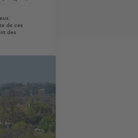
reux
te de ces
ent des