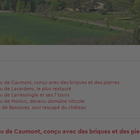
u de Caumont, conçu avec des briques et des pierres
u de Lavardens, le plus restauré
u de Larressingle et ses 7 tours
u de Monluc, devenu domaine viticole
 de Bassoues, seul rescapé du château
au de Caumont, conçu avec des briques et des pie