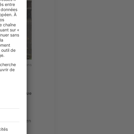
ikimedia Commons
au de l’époque
sitions
départ d’une
1585, Antoine
difice était en
mie de peste