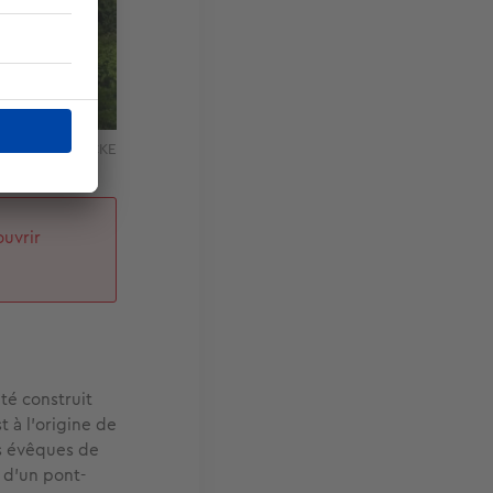
pascal DESTERCKE
uvrir
été construit
 à l’origine de
es évêques de
 d’un pont-