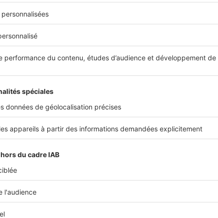
e la restauration, l’étage supérieur du château n’est donc pas 
e 1752 pour que Mirabeau, qui acquiert le château, entreprenn
r de bon. L’histoire de ce château à elle seule vaut la peine de l
présente un aspect impeccable qui invite à une découverte ap
z une
location de vacances à Lavardens
ou dans ses environs p
50 € la nuit.