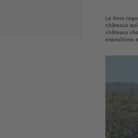
Le Gers rego
châteaux qui
châteaux cha
expositions 
Image