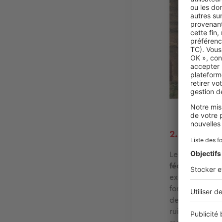
2. Le châte
Le château de
féodale
partic
exceptionnelle
forteresse qui
de Roquelaure, 
ruine. Le chât