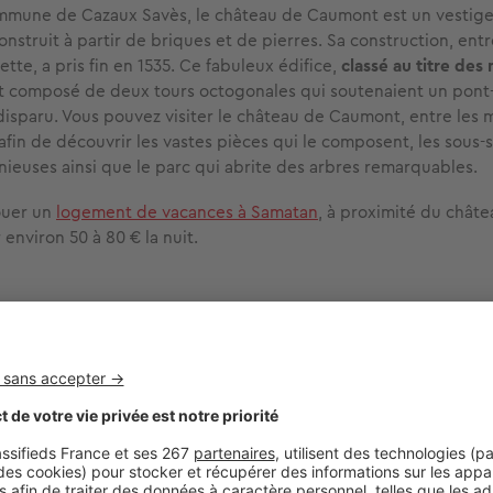
ommune de Cazaux Savès, le château de Caumont est un vestige
nstruit à partir de briques et de pierres. Sa construction, ent
lette, a pris fin en 1535. Ce fabuleux édifice,
classé au titre de
st composé de deux tours octogonales qui soutenaient un pont-l
 disparu. Vous pouvez visiter le château de Caumont, entre les 
fin de découvrir les vastes pièces qui le composent, les sous-s
ieuses ainsi que le parc qui abrite des arbres remarquables.
ouer un
logement de vacances à Samatan
, à proximité du chât
environ 50 à 80 € la nuit.