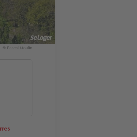
© Pascal Moulin
rres