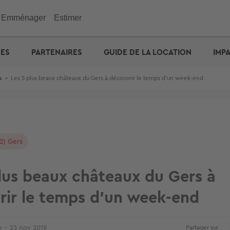
Emménager
Estimer
immobilier
Investir
Outils
Outils
Outils
UES
PARTENAIRES
GUIDE DE LA LOCATION
IMP
ENGIE : déménagez facil
emporaire
e maison
n appartement
de vacances
eurs
 maison
 immobilière
cité d'emprunt
Checklist de l'acheteur
Estimation prix des loyers
Calculez votre prêt � tau
Calculez vos mensualités
Estimation maison
& Commerces
s
>
Les 5 plus beaux châteaux du Gers à découvrir le temps d’un week-end
otre prêt � taux zéro
Défiscalisation
Check-lists location
Dossier Loi Pinel
Estimez vos frais de notai
Estimation appartement
biens vendus
Choisir un agent
Dossier de location
Simulateur de financemen
e : capacité d'emprunt
Votre crédit : comparez le
Propriétaire ? Déposez vo
annonce
2) Gers
lus beaux châteaux du Gers à
rir le temps d’un week-end
e
23 nov 2019
Partager sur