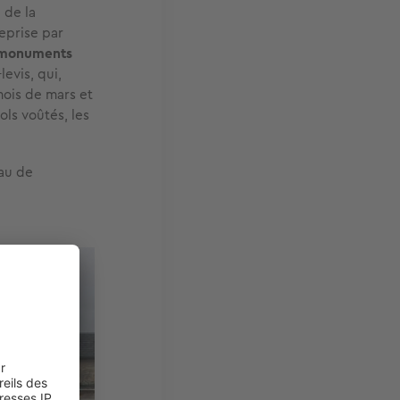
 de la
reprise par
s monuments
evis, qui,
mois de mars et
ols voûtés, les
eau de