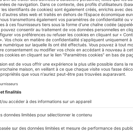
Le château de Caumont se visite de mars à novembre. © W
au de Lavardens, le plus restauré
 Lavardens, situé dans la commune du même nom, est
un châte
ulièrement bien restauré, qui se visite et qui accueille des expo
s. Il a vécu de nombreux rebondissements, car il s’agissait au 
 a d'abord été démantelée en 1496 sur ordre de Charles VII. En 
un ami du roi Henri IV, entreprend sa restauration alors que l’é
eau n’est toutefois pas achevé lors de son décès, et une épidé