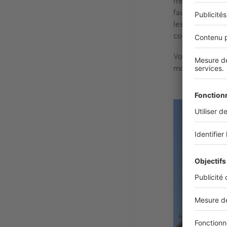
menace la fin d
faudra attendr
les travaux pou
compter qu’il 
Vous trouvere
moyenne 50 à 1