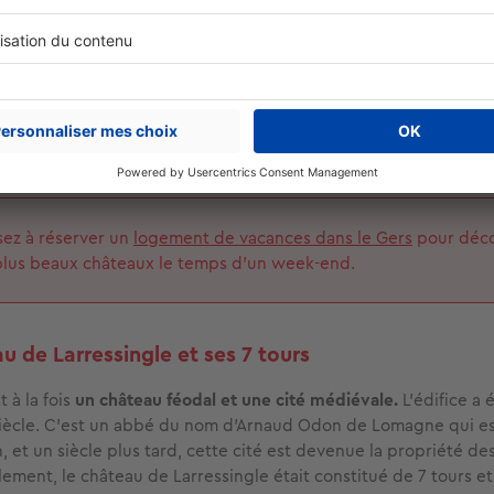
Le château de Lavardens date de l'époque féodale. © 
ez à réserver un
logement de vacances dans le Gers
pour déco
plus beaux châteaux le temps d’un week-end.
u de Larressingle et ses 7 tours
t à la fois
un château féodal et une cité médiévale.
L’édifice a 
siècle. C’est un abbé du nom d’Arnaud Odon de Lomagne qui est
n, et un siècle plus tard, cette cité est devenue la propriété d
lement, le château de Larressingle était constitué de 7 tours et