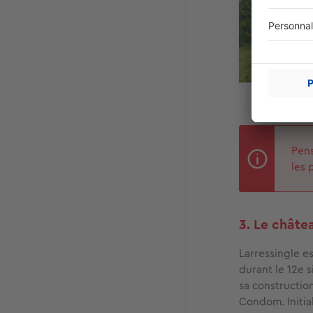
Pens
les 
3. Le châtea
Larressingle es
durant le 12e 
sa constructio
Condom. Initia