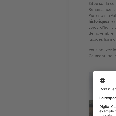
Situé sur la c
Renaissance, co
Pierre de la Va
historiques
, e
aujourd'hui, a
de novembre, a
façades harmon
Vous pouvez l
Caumont, pour 