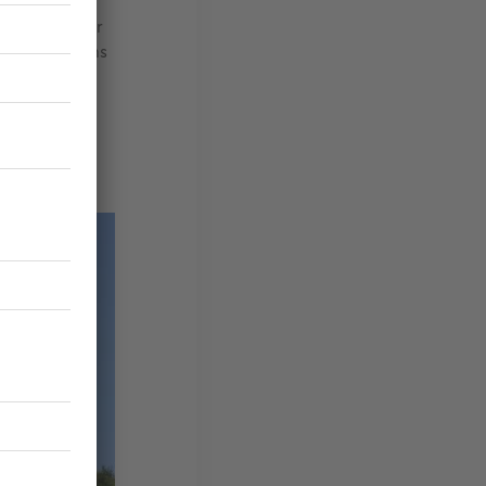
achevé. Il
e de terminer
e visiter, sans
profondie.
our en