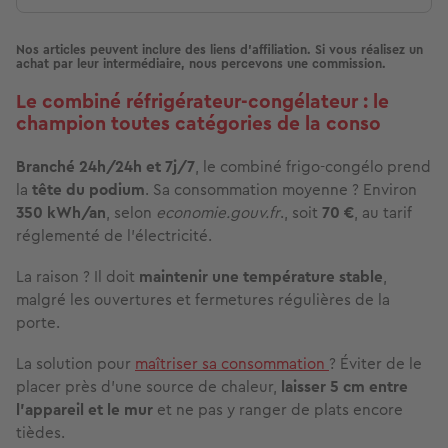
Nos articles peuvent inclure des liens d'affiliation. Si vous réalisez un
achat par leur intermédiaire, nous percevons une commission.
Le combiné réfrigérateur-congélateur : le
champion toutes catégories de la conso
Branché 24h/24h et 7j/7
, le combiné frigo-congélo prend
la
tête du podium
. Sa consommation moyenne ? Environ
350 kWh/an
, selon
economie.gouv.fr
., soit
70 €
,
au tarif
réglementé de l’électricité.
La raison ? Il doit
maintenir une température stable
,
malgré les ouvertures et fermetures régulières de la
porte.
La solution pour
maîtriser sa consommation
? Éviter de le
placer près d’une source de chaleur,
laisser 5 cm entre
l’appareil et le mur
et ne pas y ranger de plats encore
tièdes.