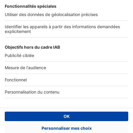
SERVICES PRO
Tous nos services pro
Accès client
Mes annonces sur SeLoger
À DÉCOUVRIR
Annuaire des professionnels
Tout l'immobilier
Toutes les villes
Tous les départements
Toutes les régions
SeLoger © 1992 - 2023
Annonces Immobilières
Paramétrer mes cookies
Conditions Générales d'Utilisation
Politique Générale de Protection des Données
Fonctionnement de notre site