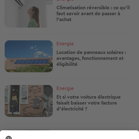
Climatisation réversible : ce qu'il
faut savoir avant de passer à
l'achat
Image
Energie
Location de panneaux solaires :
avantages, fonctionnement et
éligibilité
Image
Energie
Et si votre voiture électrique
faisait baisser votre facture
d'électricité ?
Image
Energie