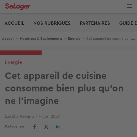
Aller
au
contenu
Edito
principal
ACCUEIL
NOS RUBRIQUES
PARTENAIRES
GUIDE 
Fil d'Ariane
Accueil
>
Matériaux & Equipements
>
Energie
>
Cet appareil de cuisine consomme bien plus qu'on ne l'imagine
Energie
Cet appareil de cuisine
consomme bien plus qu'on
ne l'imagine
Laetitia Navarra
17 jun 2026
Partager sur