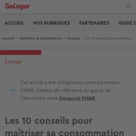
Aller
au
contenu
Edito
principal
ACCUEIL
NOS RUBRIQUES
PARTENAIRES
GUIDE 
Fil d'Ariane
Accueil
>
Matériaux & Equipements
>
Energie
>
Les 10 conseils pour maîtriser sa consommation d’énergie
Energie
Cet article a été rédigé avec notre partenaire
ENGIE, l'acteur de référence du gaz et de
l'électricité verte
Découvrir ENGIE
Les 10 conseils pour
maîtriser sa consommation