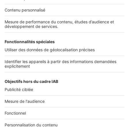
NOS APPLICATIONS
Découvrez nos applications
SERVICES PRO
Tous nos services pro
Accès client
Mes annonces sur SeLoger
À DÉCOUVRIR
Annuaire des professionnels
Tout l'immobilier
Toutes les villes
Tous les départements
Toutes les régions
SeLoger © 1992 - 2023