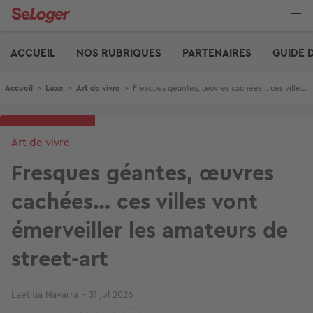
Aller
au
contenu
Edito
principal
ACCUEIL
NOS RUBRIQUES
PARTENAIRES
GUIDE 
Fil d'Ariane
Accueil
>
Luxe
>
Art de vivre
>
Fresques géantes, œuvres cachées… ces villes vont émerveiller les amateurs de street-art
Art de vivre
Fresques géantes, œuvres
cachées… ces villes vont
émerveiller les amateurs de
street-art
Laetitia Navarra
31 jul 2026