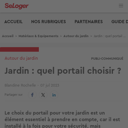
Aller
au
contenu
Edito
principal
ACCUEIL
NOS RUBRIQUES
PARTENAIRES
GUIDE 
Fil d'Ariane
Accueil
>
Matériaux & Equipements
>
Autour du jardin
>
Jardin : quel portail choisir ?
Autour du jardin
PUBLI-COMMUNIQUÉ
Jardin : quel portail choisir ?
Blandine Rochelle
07 jul 2023
Partager sur
Le choix du portail pour votre jardin est un
élément essentiel à prendre en compte, car il est
installé à la fois pour votre sécurité, mais