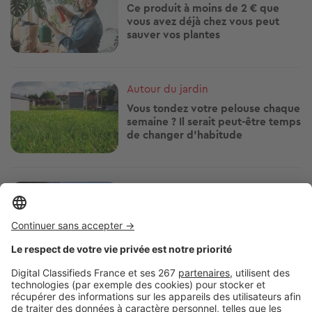
Ce produit à moins de 2 € que
vous avez déjà chez vous peut
sauver vos plantes
Image
Autour du jardin
Vous tondez votre pelouse chaque
semaine ? Il serait peut-être temps
de changer d'habitude
Image
Autour du jardin
Jardiner avec la lune fonctionne-t-
il vraiment ? Ce que l'on sait
aujourd'hui