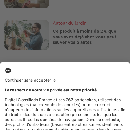
Image
Autour du jardin
Ce produit à moins de 2 € que
vous avez déjà chez vous peut
sauver vos plantes
Image
Autour du jardin
Vous tondez votre pelouse chaque
semaine ? Il serait peut-être temps
de changer d'habitude