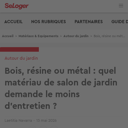
Aller
au
contenu
Edito
principal
ACCUEIL
NOS RUBRIQUES
PARTENAIRES
GUIDE 
Fil d'Ariane
Accueil
>
Matériaux & Equipements
>
Autour du jardin
>
Bois, résine ou métal : quel matériau de salon de jardin demande le moins d'entretien ?
Autour du jardin
Bois, résine ou métal : quel
matériau de salon de jardin
demande le moins
d'entretien ?
Laetitia Navarra
13 mai 2026