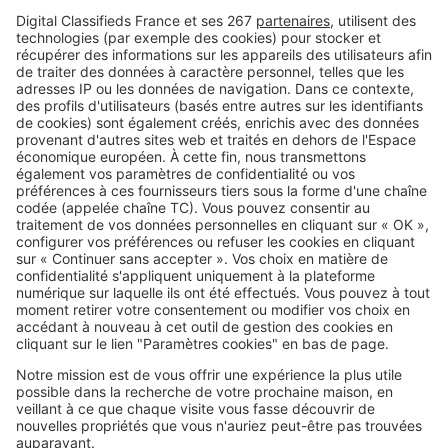
Vous souhaitez donner un coup de peps à votre terrasse ? Voici les
nouvelles tendances pour 2025 à...
A la une !
Travaux (259 articles)
Energie (197 articles)
Image
Autour du jardin
Vous tondez votre pelouse chaque
semaine ? Il serait peut-être temps
de changer d'habitude
Image
Autour du jardin
Ce produit à moins de 2 € que
vous avez déjà chez vous peut
sauver vos plantes