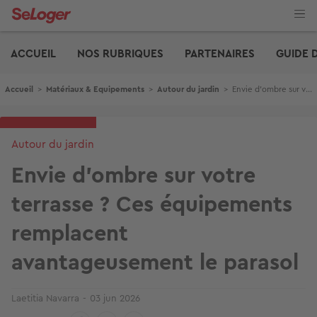
Aller
au
contenu
Edito
principal
ACCUEIL
NOS RUBRIQUES
PARTENAIRES
GUIDE 
Fil d'Ariane
Accueil
>
Matériaux & Equipements
>
Autour du jardin
>
Envie d’ombre sur votre terrasse ? Ces équipements remplacent avantageusement le parasol
Autour du jardin
Envie d’ombre sur votre
terrasse ? Ces équipements
remplacent
avantageusement le parasol
Laetitia Navarra
03 jun 2026