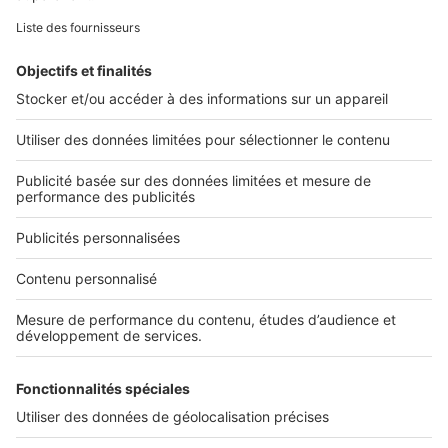
Image
Autour du jardin
Jardiner avec la lune fonctionne-t-
il vraiment ? Ce que l'on sait
aujourd'hui
Image
Autour du jardin
Fortes chaleurs : ces 7 plantes
restent belles même quand
l'arrosage se fait rare
Image
Autour du jardin
Marre des lapins dans votre jardin
? Voici comment les éloigner
naturellement