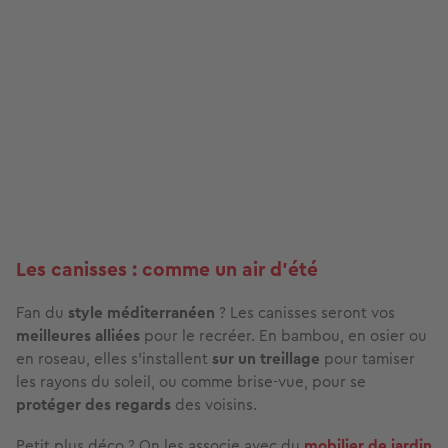
Les canisses : comme un air d’été
Fan du
style méditerranéen
? Les canisses seront vos
meilleures alliées
pour le recréer. En bambou, en osier ou
en roseau, elles s’installent
sur un treillage
pour tamiser
les rayons du soleil, ou comme brise-vue, pour se
protéger des regards
des voisins.
Petit plus déco ? On les associe avec du
mobilier de jardin