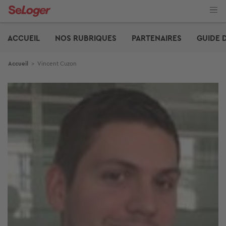
Aller
au
contenu
Edito
principal
ACCUEIL
NOS RUBRIQUES
PARTENAIRES
GUIDE 
Fil d'Ariane
Accueil
>
Vincent Cuzon