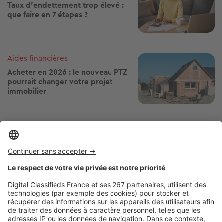
Taux d’endettement trop élevé :
que faire en 7 étapes ?
Image
Aides financières
Acheter en 2026 : le nouveau PTZ
pourrait changer votre projet
immobilier
Image
Vendre
Transports, écoles, commerces :
quels critères font monter la
valeur d’un bien ?
Image
Points marché
Printemps de l'immobilier : une