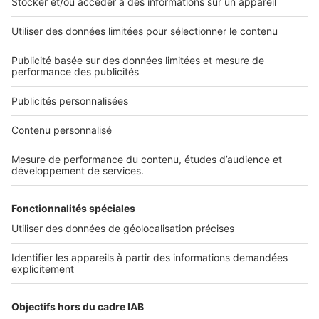
L'ENTREPRISE
Qui sommes-nous ?
Nous contacter
Nous recrutons
NOS APPLICATIONS
Découvrez nos applications
SERVICES PRO
Tous nos services pro
Accès client
Mes annonces sur SeLoger
À DÉCOUVRIR
Annuaire des professionnels
Tout l'immobilier