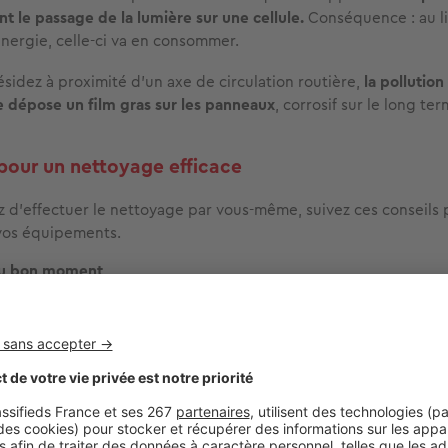
 le passage de la lumière sur une cellule.
Conséquence : au l
énergie, celle-ci va en consommer.
résidez
à proximité d’un axe de circulation routière,
la pollution
 dépose un film gras
sur les panneaux
, corrosif sur le long ter
pour un nettoyage efficace
z d'effectuer le nettoyage par vous-même, suivez ces conseils 
os équipements.
 au bon moment
 heures fraîches de la journée – tôt le matin ou tard le soir – pou
amais des panneaux chauds
sous un soleil de plomb
, car le
choc
de pourrait fissurer le verre.
 du robinet
férence de l'
eau déminéralisée ou osmosée.
L'eau du robinet – 