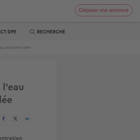
Déposer une annonce
Vente immobilière
Location immobilière
ACT DPE
RECHERCHE
e
x zéro
 pas une bonne idée
re
t
s offres
tre
 l'eau
dée
entretien