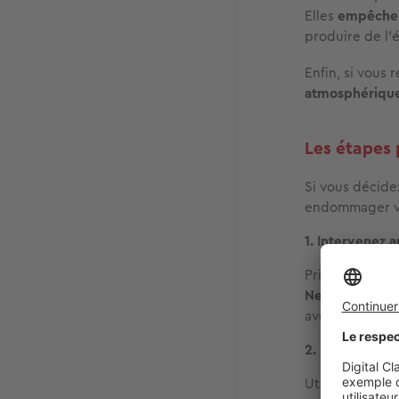
Elles
empêchent
produire de l’
Enfin, si vous 
atmosphérique
Les étapes 
Si vous décide
endommager v
1. Intervenez
Privilégiez les
Ne nettoyez j
avec l'eau froi
2. Évitez l’eau
Utilisez de pré