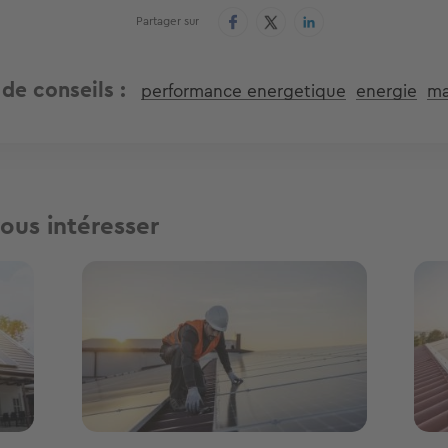
Partager sur
 de conseils
performance energetique
energie
ma
ous intéresser
Image
Ima