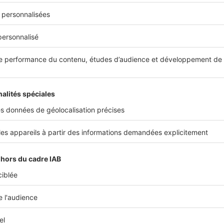
e aidera à décoller le film gras, sans agresser le revêtement.
e appel à un professionnel ?
votre sécurité.
Si vos panneaux se situent sur un
toit difficile 
’y montez pas. Faites appel à une
entreprise spécialisée
, équip
essaire (harnais, échelles adaptées) pour intervenir.
nel dispose également d’une
expertise pour détecter d’éventu
rofissures, des défauts de connexion ou une baisse anormale
équence nettoyer ses panneaux ?
e une partie des salissures, mais laisse des
résidus
. Dans la maj
ne à deux fois par an
reste suffisant. Cependant, si vous résid
ne route passante ou d’une
zone industrielle
, préférez un
entre