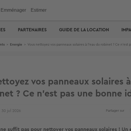
Emménager
Estimer
immobilier
Investir
Outils
Outils
Outils
UES
PARTENAIRES
GUIDE DE LA LOCATION
IMP
ENGIE : déménagez facil
emporaire
e maison
n appartement
de vacances
eurs
 maison
 immobilière
cité d'emprunt
Checklist de l'acheteur
Estimation prix des loyers
Calculez votre prêt � tau
Calculez vos mensualités
Estimation maison
& Commerces
nts
>
Energie
>
Vous nettoyez vos panneaux solaires à l'eau du robinet ? Ce n'est
otre prêt � taux zéro
Défiscalisation
Check-lists location
Dossier Loi Pinel
Estimez vos frais de notai
Estimation appartement
biens vendus
Choisir un agent
Dossier de location
Simulateur de financemen
e : capacité d'emprunt
Votre crédit : comparez le
Propriétaire ? Déposez vo
annonce
ttoyez vos panneaux solaires à
net ? Ce n'est pas une bonne i
30 jul 2026
Partager sur
 ne suffit pas pour nettoyer vos panneaux solaires ! Un 