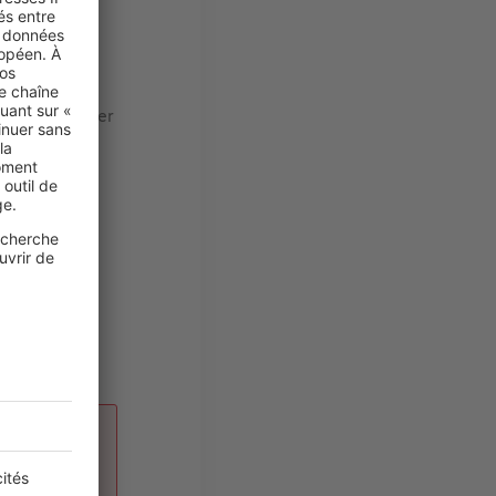
 du panneau
 pour nettoyer
duits
reflet.
trop forte
du poids !
l'eau