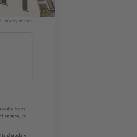
es. ©Getty Images
tovoltaïques.
t solaire
, ce
nts chauds »
.