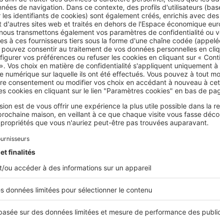
peut laisser des
traces blanches
, qui
nuisent à la transparence
e a séché.
bon matériel
rosse souple, une éponge douce ou une raclette en caoutchouc
Évitez à tout prix les éponges abrasives, les grattoirs
ou
les
pro
ssants
, qui peuvent rayer la surface et altérer le traitement anti
 à ne surtout pas commettre
is de
nettoyeur haute pression
,
comme un Kärcher. La pression 
'étanchéité des joints et endommager les composants internes.
ez pas sur l’installation
: elle n’est pas conçue pour supporter 
nche téléscopique
pour atteindre les panneaux solaires.
i les panneaux sont vraiment trop sales ?
es panneaux sont très sales, un peu de savon noir dilué dans de 