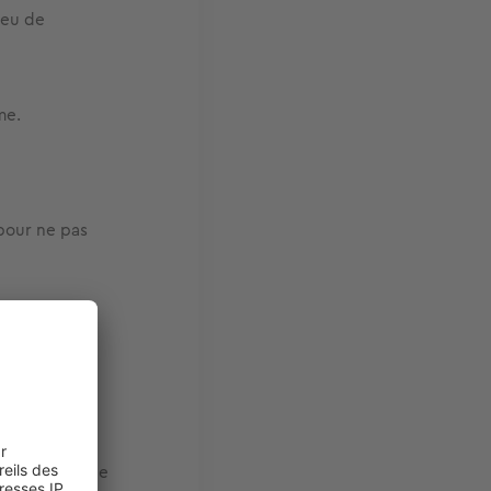
ieu de
me.
pour ne pas
r intervenir.
 thermique
surtout si elle