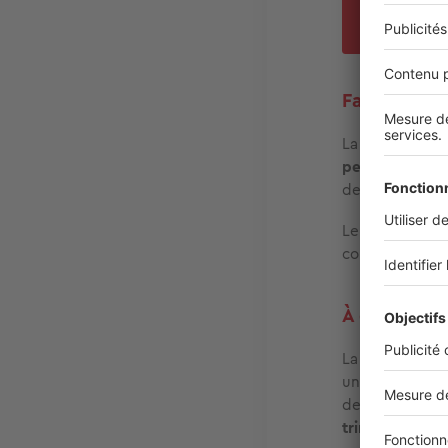
tièd
Faut-il fair
La priorité
est
pente raide
, n
de sécurité néc
Le profession
comme des mic
À quelle fr
La pluie élimin
un
nettoyage u
de la mer, d’u
trimestriel
.