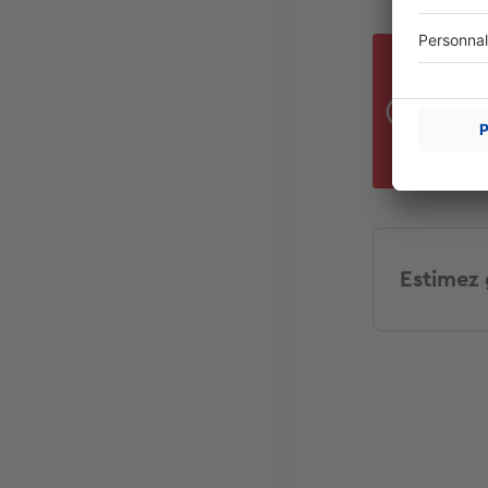
Le m
votr
celu
pan
Estimez 