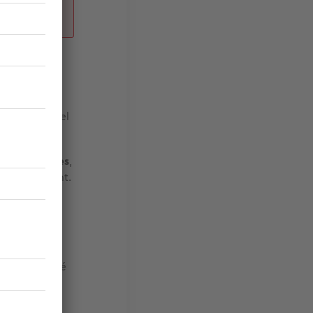
d'accès
ou en
ée du matériel
els problèmes
,
 de rendement.
orité des cas,
ez à proximité
tien