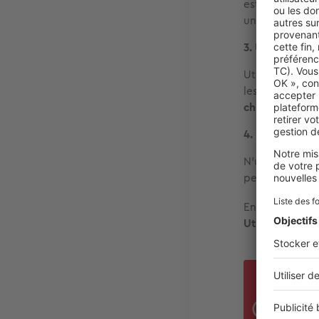
est calcaire – 
une fois qu’ell
3. Utilisez le 
Utilisez une b
les panneaux.
chimiques pui
4. Les erreurs
N'utilisez
jama
peut altérer l
Enfin,
ne march
Utilisez un ma
Et s
Si
l