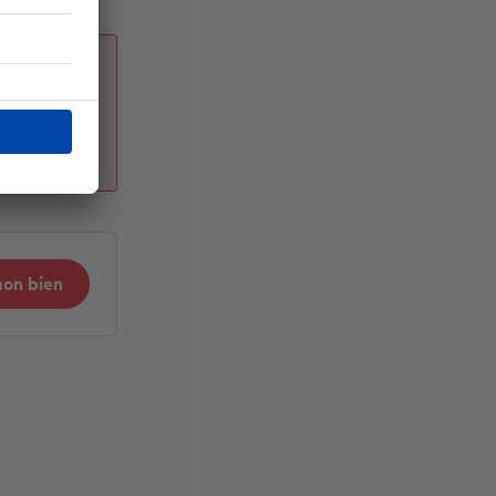
nt
on avec
er vos
mon bien