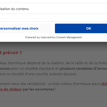
finitions : alliez confort et décoration
ermiques ne se contentent plus d’être techniques : ils s’impose
éments de déco
à part entière
.
 proposent une grande variété de couleurs, tons chauds, pastel
tifs, du floral au graphique.
Laissez votre créativité s’exprim
vous ressemble !
 prévoir ?
deau thermique dépend de la matière, de la taille et de la fini
 euros
pour un modèle standard et
plusieurs centaines d’euros
ure ou doublé d’une couche isolante épaisse.
sement sera vite rentabilisé : un bon rideau thermique peut
réd
es de chaleur
par les ouvertures
!