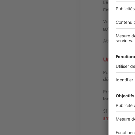
Le
grammage d
mètre carré (
Vous devez cho
g/m²
pour qu’i
Attention tout
Une taille 
Pour bloquer e
dépasser large
Prévoyez ains
largeur de ch
Si possible,
fix
améliorer encor