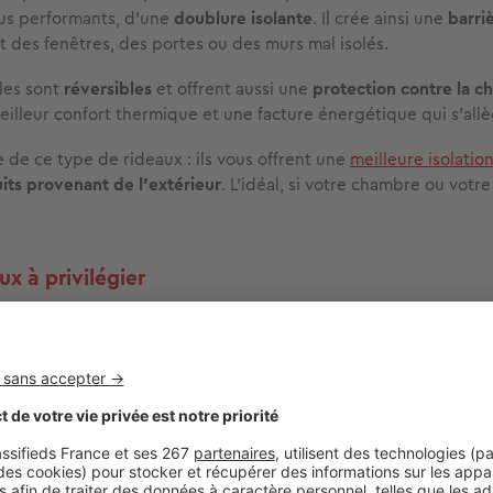
us performants, d’une
doublure isolante
. Il crée ainsi une
barri
 des fenêtres, des portes ou des murs mal isolés.
les sont
réversibles
et offrent aussi une
protection contre la ch
meilleur confort thermique et une facture énergétique qui s’allè
 de ce type de rideaux : ils vous offrent une
meilleure isolatio
uits provenant de l’extérieur
. L’idéal, si votre chambre ou votr
x à privilégier
barras du choix s’agissant des
matériaux
.
t et facile d’entretien,
le polyester
est le plus courant. Pour u
sissez un modèle doublé d’une face aluminisée ou en molleton,
miques avec l'extérieur
.
ême pour
le coton
. Respirant, il doit être
associé à une doublure
 ou un film isolant pour être réellement efficace.