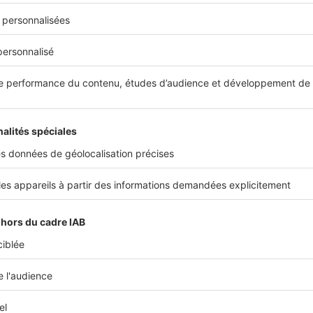
’un rideau
correspond à la densité du tissu, c’est-à-dire à son
exprimé en g/m²).
Plus il est élevé, plus le tissu est épais, lourd 
isir un rideau thermique présentant un
grammage compris en
l soit réellement efficace.
efois à ne pas choisir un
tissu trop lourd
pour la tringle !
adaptée pour une isolation optimale
fficacement le froid, le rideau doit
recouvrir entièrement la fe
ment sur les côtés
.
i une retombée d’au moins
20 cm
en bas
et un débord d’envir
aque côté
.
ez la tringle juste sous le plafond
pour limiter les infiltrations d’
e l’isolation.