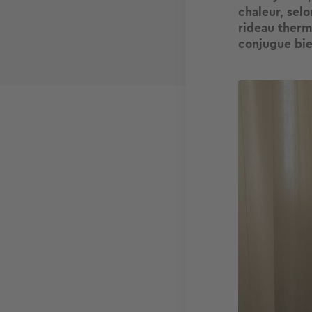
chaleur, selo
rideau thermi
conjugue bie
Image