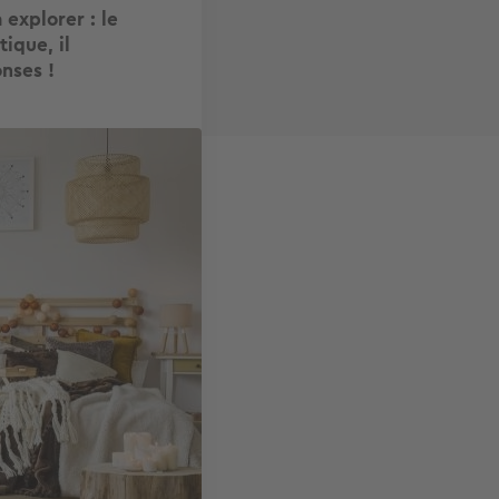
 explorer : le
ique, il
nses !