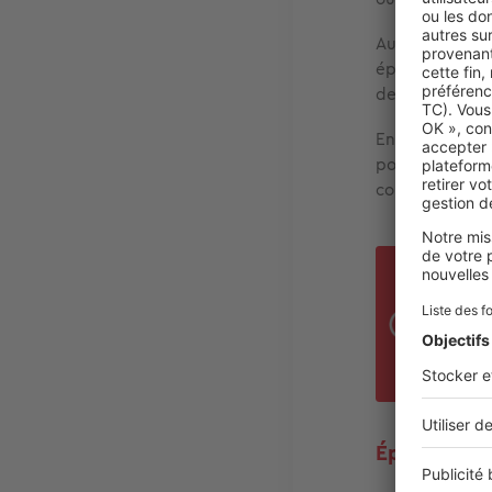
Autre possibili
épaisseur. On 
demandent pl
Enfin, les mod
polyester ou e
couche
alumini
Cert
s’en
agri
sais
Épaisseur et