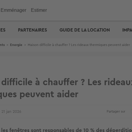
Emménager
Estimer
immobilier
Investir
Outils
Outils
Outils
UES
PARTENAIRES
GUIDE DE LA LOCATION
IMP
ENGIE : déménagez facil
emporaire
e maison
n appartement
de vacances
eurs
 maison
 immobilière
cité d'emprunt
Checklist de l'acheteur
Estimation prix des loyers
Calculez votre prêt � tau
Calculez vos mensualités
Estimation maison
& Commerces
nts
>
Energie
>
Maison difficile à chauffer ? Les rideaux thermiques peuvent aider
otre prêt � taux zéro
Défiscalisation
Check-lists location
Dossier Loi Pinel
Estimez vos frais de notai
Estimation appartement
biens vendus
Choisir un agent
Dossier de location
Simulateur de financemen
e : capacité d'emprunt
Votre crédit : comparez le
Propriétaire ? Déposez vo
annonce
difficile à chauffer ? Les rideau
ques peuvent aider
21 jan 2026
Partager sur
les fenêtres sont responsables de 10 % des déperditi