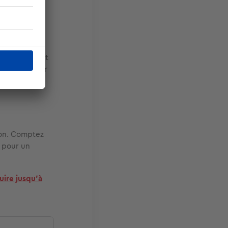
nt aussi
 ou foncés, et
er
pour créer
tion. Comptez
pour un
uire jusqu’à