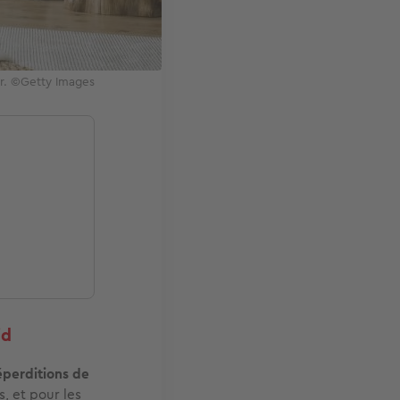
ir. ©Getty Images
id
déperditions de
, et pour les