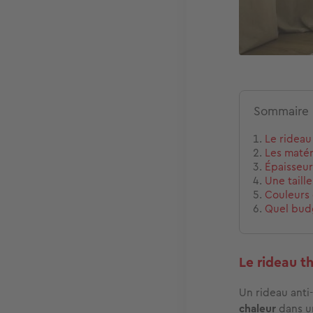
Sommaire
Le rideau
Les matér
Épaisseur
Une taill
Couleurs e
Quel budg
Le rideau t
Un rideau anti
chaleur
dans u