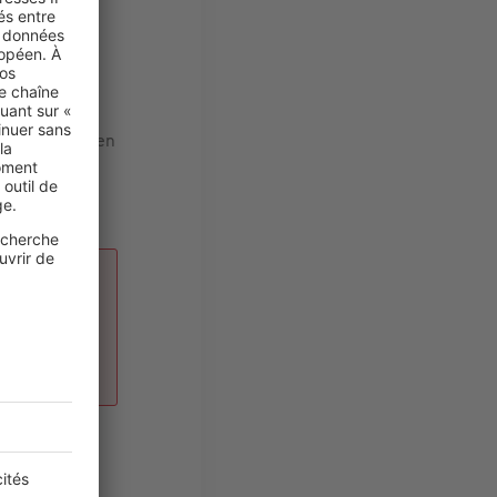
nsité et leur
ourds et
e décorative en
et et
a