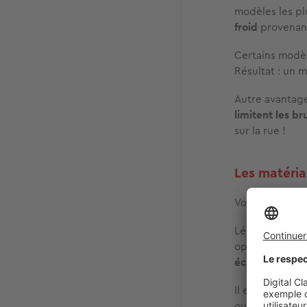
modèles les pl
froid
provenant
Certains modè
Résultat : un 
Autre avantage
limitent les br
sur la rue !
Les matériau
Vous avez l’em
Léger, résistan
optimale, choi
échanges ther
Il en va de m
ouate, molleton