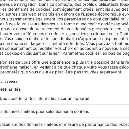
té :
le velours et la laine
, naturellement isolants grâce à leur de
aime leur tombé élégant. Un petit bémol cependant : ils sont l
us
d’entretien.
èles les plus performants associent
plusieurs couches
: une fac
n coton, une couche isolante en feutrine ou en ouate, et une
sée qui renvoie la chaleur vers l’intérieur.
ains rideaux se vendent avec une doublure amovible, qui se m
lève grâce à des boutons, des anneaux ou des bandes auto-
ppantes. Vous pouvez ainsi adapter le niveau d’isolation selon l
on.
 densité : deux critères essentiels