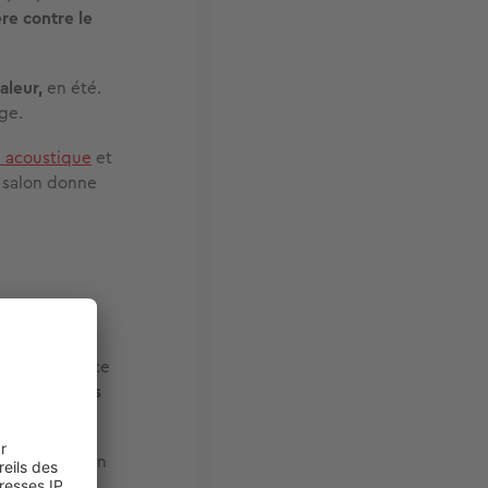
ère contre le
aleur,
en été.
ge.
n acoustique
et
e salon donne
ne performance
 qui
limite les
 thermique
en