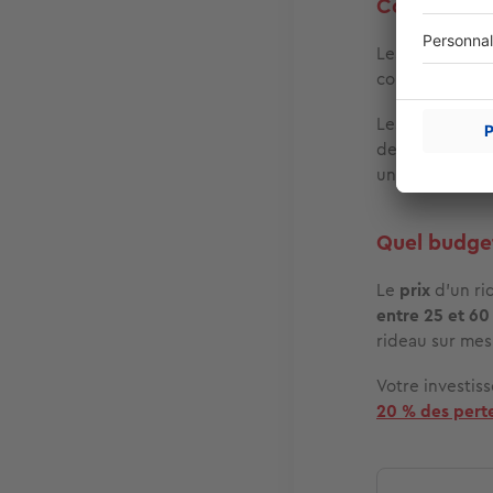
Couleurs et 
Les rideaux th
comme
des
él
Les fabricants
de nombreux mo
une pièce qui 
Quel budget
Le
prix
d’un ri
entre 25 et 60
rideau sur mes
Votre investis
20 % des pert