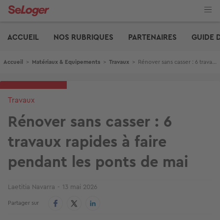
Aller
au
contenu
Edito
principal
ACCUEIL
NOS RUBRIQUES
PARTENAIRES
GUIDE 
Fil d'Ariane
Accueil
>
Matériaux & Equipements
>
Travaux
>
Rénover sans casser : 6 travaux rapides à faire pendant les ponts de mai
Travaux
Rénover sans casser : 6
travaux rapides à faire
pendant les ponts de mai
Laetitia Navarra
13 mai 2026
Partager sur