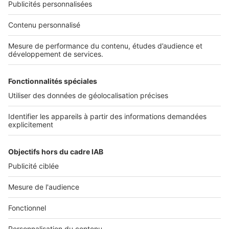
NOS APPLICATIONS
Découvrez nos applications
SERVICES PRO
Tous nos services pro
Accès client
Mes annonces sur SeLoger
À DÉCOUVRIR
Annuaire des professionnels
Tout l'immobilier
Toutes les villes
Tous les départements
Toutes les régions
SeLoger © 1992 - 2023