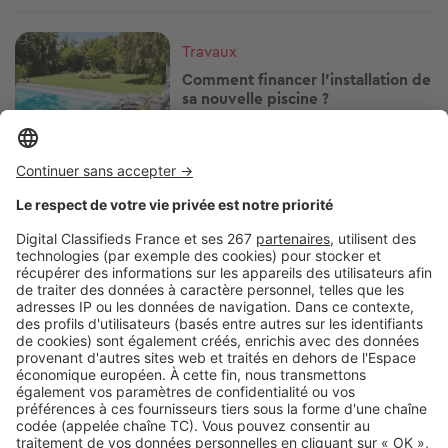
Image
Travaux
Comment financer l'installation de
sa nouvelle piscine ?
Image
Travaux
Rénover sa résidence secondaire :
par quoi commencer ?
Image
Travaux
Transformer sa grange ou un
bâtiment agricole en gîte :
comment faire ?