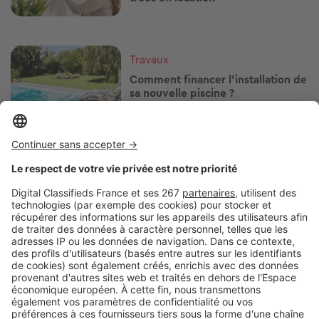
Image
Travaux
Comment financer l'installation de
sa nouvelle piscine ?
Image
Travaux
Rénover sa résidence secondaire :
par quoi commencer ?
Image
Travaux
Transformer sa grange ou un
bâtiment agricole en gîte :
comment faire ?