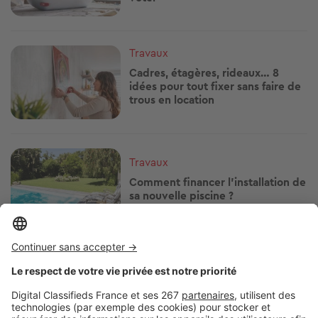
Image
Travaux
Cadres, étagères, rideaux… 8
idées pour tout fixer sans faire de
trous en location
Image
Travaux
Comment financer l'installation de
sa nouvelle piscine ?
Image
Travaux
Rénover sa résidence secondaire :
par quoi commencer ?