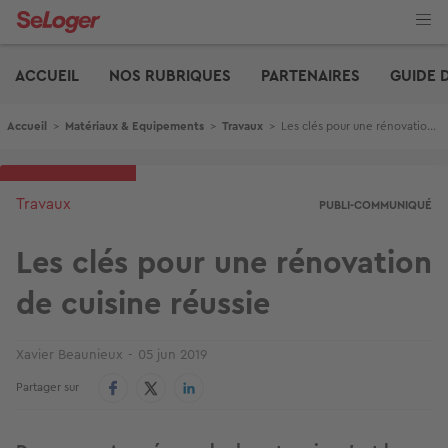
Aller
au
contenu
Edito
principal
ACCUEIL
NOS RUBRIQUES
PARTENAIRES
GUIDE 
Fil d'Ariane
Accueil
>
Matériaux & Equipements
>
Travaux
>
Les clés pour une rénovation de cuisine réussie
Travaux
PUBLI-COMMUNIQUÉ
Les clés pour une rénovation
de cuisine réussie
Xavier Beaunieux
05 jun 2019
Partager sur