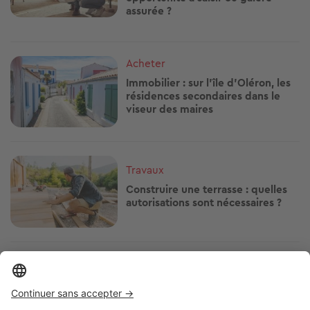
assurée ?
Image
Acheter
Immobilier : sur l’île d’Oléron, les
résidences secondaires dans le
viseur des maires
Image
Travaux
Construire une terrasse : quelles
autorisations sont nécessaires ?
Image
Acheter
Budget construction : quel est le
vrai prix d’une maison en 2026 ?