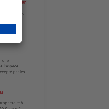
 à surveiller
 et extensions,
compliquer
sidéré comme
 sur les
r une
e l’espace
accepté par les
us
ropriétaire à
00 € par m²