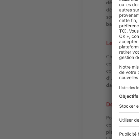
dépasse 20 m²
déterminant :
soumise à un c
balcons
ou à l’
Le PLU : l'o
Chaque commu
concernant l’im
constructions, 
d’un territoire 
dans une autr
Déclaration
Pour une
terra
concerné
(n° 1
plans détaillés