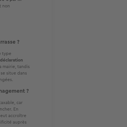
et non
rrasse ?
u type
déclaration
 mairie, tandis
 se situe dans
ongées.
énagement ?
taxable, car
ncher. En
peut accroître
ificité auprès