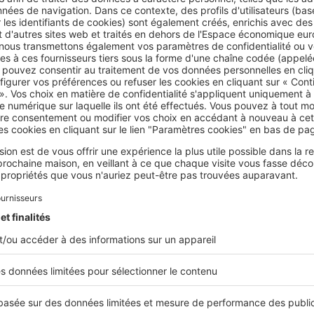
, une autorisation
est indispensable. La hauteur joue égalemen
 une
surélévation d’environ 60 cm
est assimilée à une construct
ontrôle administratif. Ces règles s’appliquent aussi aux
transfo
installation de auvents
, qui augmentent l’
emprise au sol
.
util incontournable
ne dispose d'un
plan local d’urbanisme (PLU)
, qui définit les
plantation, les matériaux autorisés, les formes et les couleurs 
ainsi que le respect des limites de parcelle. Ces prescriptions
à l’autre. Ainsi,
un même projet peut être accepté dans une vill
e
.
 préalable de travaux : quelles formalités pour une
sse nécessitant une DP
, il faut d’abord remplir le
formulaire Ce
3703 pour les maisons individuelles). Ensuite, il est nécessaire 
 du terrain
(plan de situation, plan de masse avant et après les 