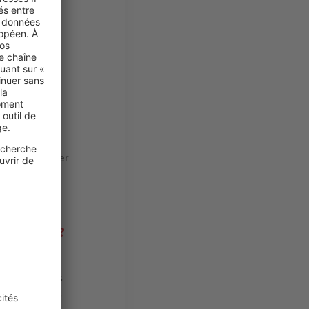
t un rôle
ion et est
rmations de
contraintes
des
 peuvent varier
e et refusé
 terrasse ?
rfa
de fournir des
travaux). Des