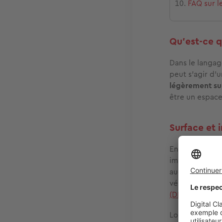
FAQ sur l
Qu'est-ce q
Dans le langag
peut s'agir d'
légèrement su
être un espace
Surface et 
En France, la
n
impact sur l’
as
aucune formali
vérifier auprè
(DP)
est nécess
Lorsque la ter