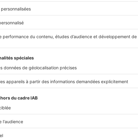
 telles que des coupes, des façades ou des insertions paysagère
terrasse sur l’aspect extérieur de la maison
sont également obli
ces éléments permet à la mairie d’évaluer la conformité du pro
érifier le respect des contraintes d’urbanisme spécifiques à 
mis de construire est-il obligatoire ?
construire
devient nécessaire si la terrasse
dépasse 20 m²
– voi
ou si elle implique des
travaux sur la structure du bâtiment ou 
requis lorsque les modifications apportées au terrain sont imp
liers : protection du patrimoine, lotissements et 
urs sauvegardés
, l'avis des
architectes des bâtiments de Franc
pour tout projet. Certains lotissements ou
copropriétés
peuven
oncernant les matériaux, les couleurs ou les dimensions
. Une te
ègles de la mairie peut ainsi être refusée, en raison du règlem