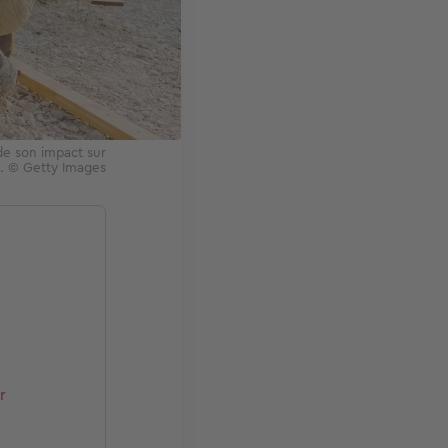
de son impact sur
n. © Getty Images
s
r