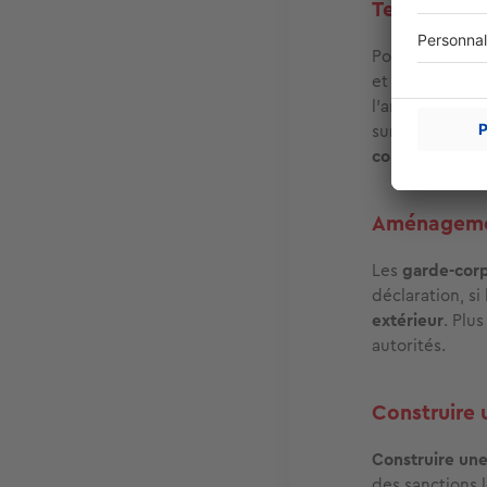
Terrasses da
Pour protéger 
et cela inclut
l’aménagement.
surélevé par le
contraintes loc
Aménagemen
Les
garde-cor
déclaration, si 
extérieur
. Plu
autorités.
Construire 
Construire une
des sanctions 