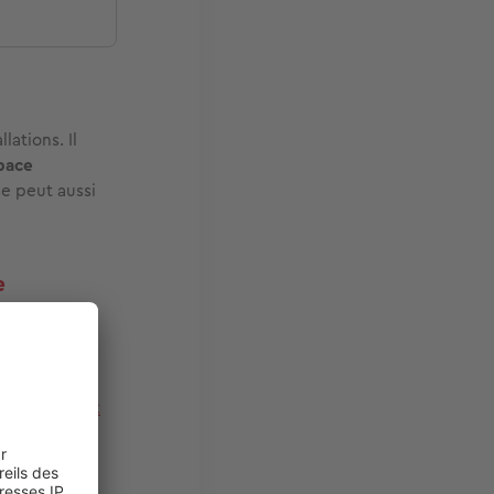
lations. Il
pace
se peut aussi
e
e
et de son
ne requiert
portant de
le de travaux
rain
, ou