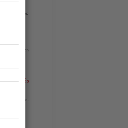
s, montrant
gatoires.
jet aux règles
la commune
.
re 40 m², selon
la toiture
. Il
ortantes.
copropriétés
e
(ABF) est
t imposer des
rrasse
ent interne.