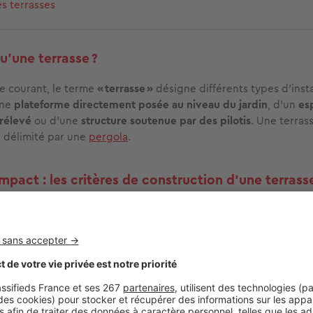
es terrasses
u'une terrasse ?
e courant, le terme
« terrasse »
désigne différents types d'instal
une
plateforme directement posée au niveau du jardin
, d'un
es
rélevé
ou d’une
structure soutenue par des pilotis
. Une terras
 délimité par une
pergola
.
impact : les critères de construction d'une terrass
écessité de déclarer une terrasse
dépend surtout de
sa surfac
pect extérieur de la maison
. Une plateforme de
moins de 5 m²
té. Pour des terrasses comprises
entre 5 m² et 20 m²
, il est im
s du service d’urbanisme de la mairie si une
déclaration préalab
aire.
rasse
repose sur une structure
,
modifie significativement le ter