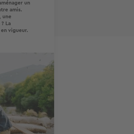
’aménager un
tre amis.
, une
 ? La
 en vigueur.