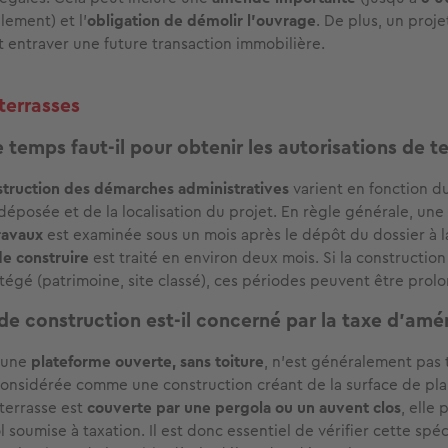
alement) et l’
obligation de démolir l’ouvrage
. De plus, un proj
t entraver une future transaction immobilière.
 terrasses
temps faut-il pour obtenir les autorisations de te
nstruction des démarches administratives
varient en fonction d
 déposée et de la localisation du projet. En règle générale, une
ravaux
est examinée sous un mois après le dépôt du dossier à la
e construire
est traité en environ deux mois. Si la construction
tégé (patrimoine, site classé), ces périodes peuvent être prol
de construction est-il concerné par la taxe d’am
d’une
plateforme ouverte, sans toiture
, n’est généralement pas 
 considérée comme une construction créant de la surface de pla
 terrasse est
couverte par une pergola ou un auvent clos
, elle 
l soumise à taxation. Il est donc essentiel de vérifier cette spéc