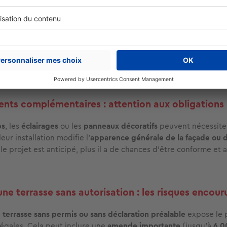
ns les secteurs côtiers et montagneux : les points
le
bord de mer
, la
loi Littoral
limite les nouvelles constructions
 les terrasses… En zone montagneuse, un
terrain en pente
peut 
 Ainsi, un projet apparemment de plain-pied est parfois con
s services de l’urbanisme. Il est donc essentiel de
se renseigner
ales
avant de lancer les travaux.
ts complémentaires : attention aux obligations
ps
, les
éclairages
ou les
panneaux décoratifs
peuvent nécessite
leur installation modifie l’
apparence générale de la façade ou d
s le projet est anticipé, plus il a de chances d'être conforme et 
une terrasse sans autorisation : les risques encour
 terrasse sans permis ou sans déclaration préalable
expose le p
légales. Cela peut inclure une
amende importante
(jusqu'à
6 0