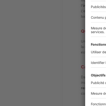
illustrations,
l’
impact de la 
L’ensemble de 
locales et de
v
Quand le per
Un
permis de 
la commune –, 
est également 
Cas particu
Dans les
secte
indispensable 
restrictions c
conforme aux r