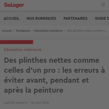
Aller
au
contenu
Edito
principal
ACCUEIL
NOS RUBRIQUES
PARTENAIRES
GUIDE 
Fil d'Ariane
Accueil
>
Tendances
>
Décoration intérieure
>
Des plinthes nettes comme celles d'un pro : les erreurs à éviter avant, pendant et après la peinture
Décoration intérieure
Des plinthes nettes comme
celles d'un pro : les erreurs à
éviter avant, pendant et
après la peinture
Laetitia Navarra
06 aoû 2026