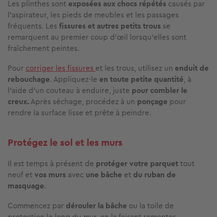
Les plinthes sont
exposées aux chocs répétés
causés par
l’aspirateur, les pieds de meubles et les passages
fréquents. Les
fissures et autres petits trous
se
remarquent au premier coup d’œil lorsqu’elles sont
fraîchement peintes.
Pour
corriger les fissures
et les trous, utilisez un
enduit de
rebouchage
. Appliquez-le
en toute petite quantité
, à
l’aide d’un couteau à enduire, juste
pour combler le
creux.
Après séchage, procédez à un
ponçage
pour
rendre la surface lisse et prête à peindre.
Protégez le sol et les murs
Il est temps à présent de
protéger votre parquet
tout
neuf et
vos murs
avec
une bâche
et
du ruban de
masquage
.
Commencez par
dérouler la bâche
ou la toile de
protection le long du mur, en la faisant remonter