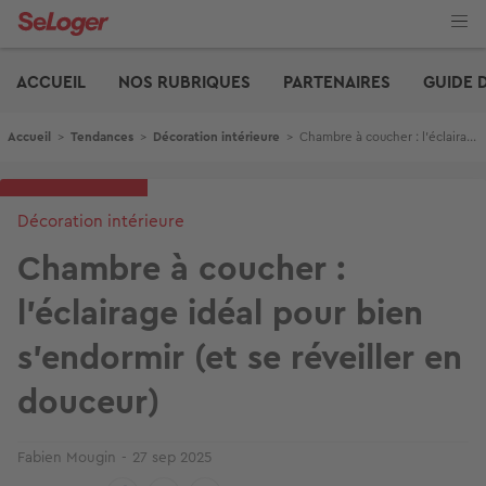
Aller
au
contenu
Edito
principal
ACCUEIL
NOS RUBRIQUES
PARTENAIRES
GUIDE 
Fil d'Ariane
Accueil
>
Tendances
>
Décoration intérieure
>
Chambre à coucher : l’éclairage idéal pour bien s’endormir (et se réveiller en douceur)
Décoration intérieure
Chambre à coucher :
l’éclairage idéal pour bien
s’endormir (et se réveiller en
douceur)
Fabien Mougin
27 sep 2025