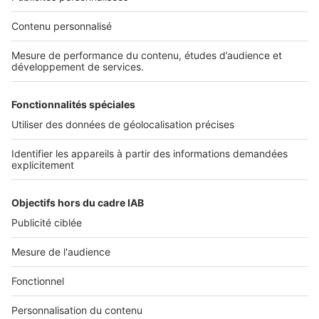
NOS APPLICATIONS
Découvrez nos applications
SERVICES PRO
Tous nos services pro
Accès client
Mes annonces sur SeLoger
À DÉCOUVRIR
Annuaire des professionnels
Tout l'immobilier
Toutes les villes
Tous les départements
Toutes les régions
SeLoger © 1992 - 2023