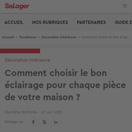
Aller
au
contenu
Edito
principal
ACCUEIL
NOS RUBRIQUES
PARTENAIRES
GUIDE 
Fil d'Ariane
Accueil
>
Tendances
>
Décoration intérieure
>
Comment choisir le bon éclairage pour chaque pièce de votre maison ?
Décoration intérieure
Comment choisir le bon
éclairage pour chaque pièce
de votre maison ?
Blandine Rochelle
27 avr 2023
Partager sur