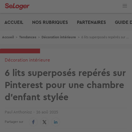
Aller
au
contenu
Edito
principal
ACCUEIL
NOS RUBRIQUES
PARTENAIRES
GUIDE 
Fil d'Ariane
Accueil
>
Tendances
>
Décoration intérieure
>
6 lits superposés repérés sur Pinterest pour une chambre d’enfant stylée
Décoration intérieure
6 lits superposés repérés sur
Pinterest pour une chambre
d’enfant stylée
Paul Anthonioz
26 aoû 2025
Partager sur