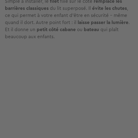
Lit superposé avec filet
Simple à installer, le
filet
fixé sur le côté
remplace les
barrières classiques
du lit superposé. Il
évite les chutes
,
ce qui permet à votre enfant d’être en sécurité – même
quand il dort. Autre point fort : il
laisse passer la lumière
.
Et il donne un
petit côté cabane
ou
bateau
qui plaît
beaucoup aux enfants.