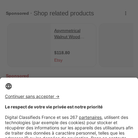
A la une !
Décoration intérieure (485 articles)
Vivre à... (237
Image
Décoration intérieure
Chambre d’enfant : 7 idées pour
tout changer sans acheter de
meubles
Image
Décoration intérieure
Salle de bain sans VMC ni fenêtre :
ces gestes simples limitent
vraiment l’humidité
Image
Décoration intérieure