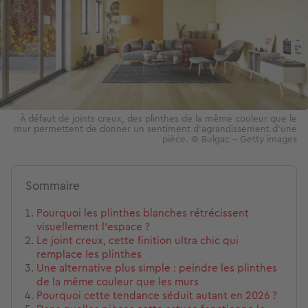
À défaut de joints creux, des plinthes de la même couleur que le
mur permettent de donner un sentiment d'agrandissement d'une
pièce. © Bulgac – Getty images
Sommaire
Pourquoi les plinthes blanches rétrécissent
visuellement l’espace ?
Le joint creux, cette finition ultra chic qui
remplace les plinthes
Une alternative plus simple : peindre les plinthes
de la même couleur que les murs
Pourquoi cette tendance séduit autant en 2026 ?