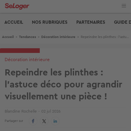
Aller
au
contenu
Edito
principal
ACCUEIL
NOS RUBRIQUES
PARTENAIRES
GUIDE 
Fil d'Ariane
Accueil
>
Tendances
>
Décoration intérieure
>
Repeindre les plinthes : l'astuce déco pour agrandir visuellement une pièce !
Décoration intérieure
Repeindre les plinthes :
l'astuce déco pour agrandir
visuellement une pièce !
Blandine Rochelle
02 jul 2026
Partager sur