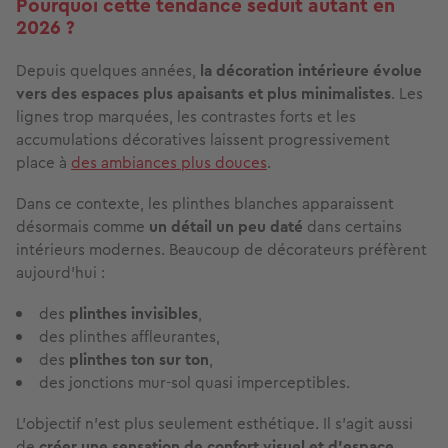
Pourquoi cette tendance séduit autant en
2026 ?
Depuis quelques années,
la décoration intérieure évolue
vers
des espaces plus apaisants et plus minimalistes
. Les
lignes trop marquées, les contrastes forts et les
accumulations décoratives laissent progressivement
place à
des ambiances plus douces
.
Dans ce contexte, les plinthes blanches apparaissent
désormais comme
un détail un peu daté
dans certains
intérieurs modernes. Beaucoup de décorateurs préfèrent
aujourd’hui :
des
plinthes invisibles
,
des plinthes affleurantes,
des
plinthes ton sur ton
,
des jonctions mur-sol quasi imperceptibles.
L’objectif n’est plus seulement esthétique. Il s’agit aussi
de
créer une sensation de confort visuel
et d’espace
,