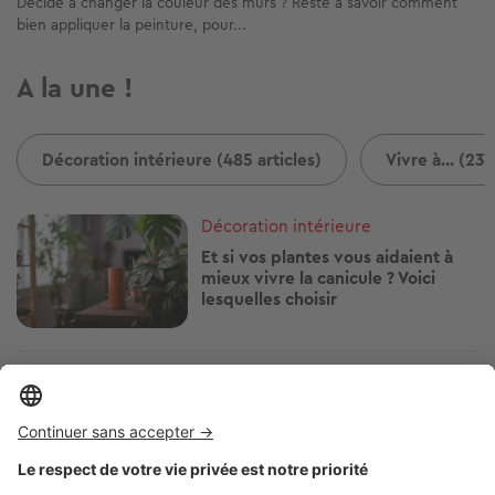
Décidé à changer la couleur des murs ? Reste à savoir comment
bien appliquer la peinture, pour...
A la une !
Décoration intérieure (485 articles)
Vivre à... (237
Image
Décoration intérieure
Et si vos plantes vous aidaient à
mieux vivre la canicule ? Voici
lesquelles choisir
Image
Décoration intérieure
Le cuir de votre canapé paraît
terne ? Voici comment lui
redonner de l'allure