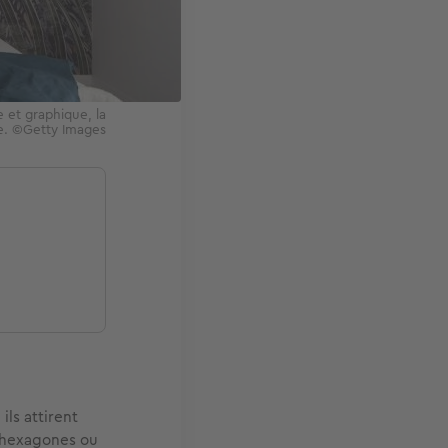
 et graphique, la
re. ©Getty Images
, ils attirent
, hexagones ou