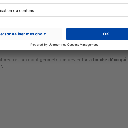
nt neutres, un motif géométrique devient
« la touche déco qui f
r.