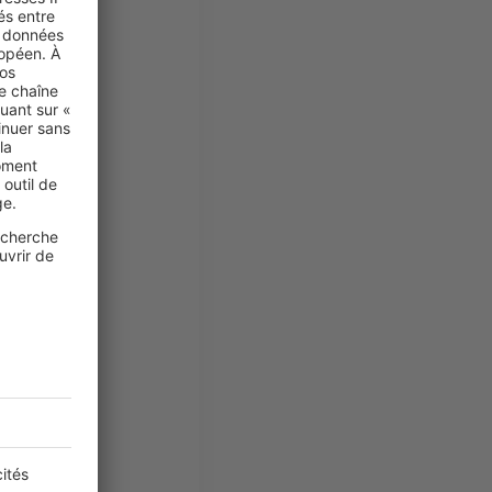
et plutôt zen
,
 pour une