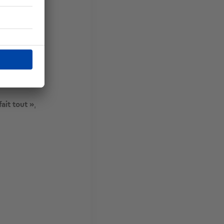
ait tout »
,