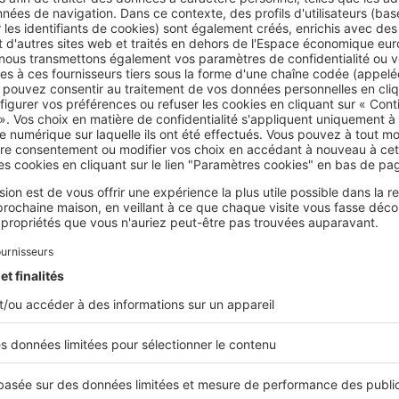
hoisissez un motif clair sur fond doux, si vous recherchez un
eff
traire pour un contraste fort (noir et blanc, bleu nuit et doré)
e de caractère
.