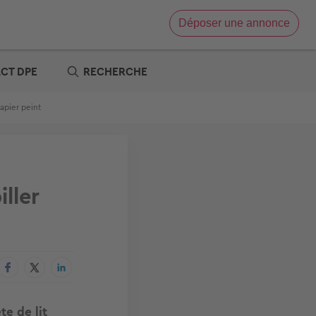
Déposer une annonce
Vente immobilière
Location immobilière
ACT DPE
RECHERCHE
e
x zéro
papier peint
re
t
s offres
tre
iller
te de lit