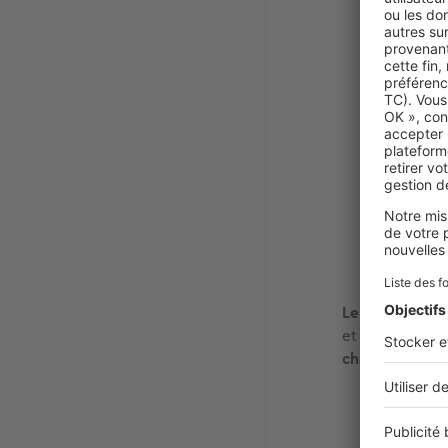
Le bon mix
: c
et optez au con
chambre plein