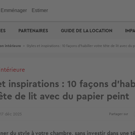
Emménager
Estimer
immobilier
Investir
Outils
Outils
Outils
UES
PARTENAIRES
GUIDE DE LA LOCATION
IMP
ENGIE : déménagez facil
emporaire
e maison
n appartement
de vacances
eurs
 maison
 immobilière
cité d'emprunt
Checklist de l'acheteur
Estimation prix des loyers
Calculez votre prêt � tau
Calculez vos mensualités
Estimation maison
& Commerces
on intérieure
>
Styles et inspirations : 10 façons d’habiller votre tête de lit avec du 
otre prêt � taux zéro
Défiscalisation
Check-lists location
Dossier Loi Pinel
Estimez vos frais de notai
Estimation appartement
biens vendus
Choisir un agent
Dossier de location
Simulateur de financemen
e : capacité d'emprunt
Votre crédit : comparez le
Propriétaire ? Déposez vo
annonce
intérieure
et inspirations : 10 façons d’hab
ête de lit avec du papier peint
17 déc 2025
Partager sur
ner du style à votre chambre, sans investir dans une tê