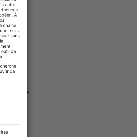
pa, hammam,
 000 m²
. Il
les envies :
e
rivière à
fée et
l’espace
u extérieur