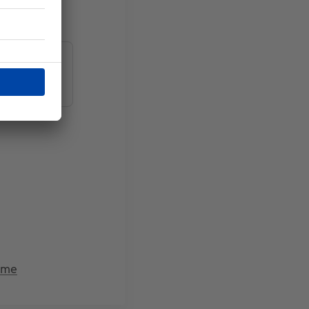
mon bien
sme