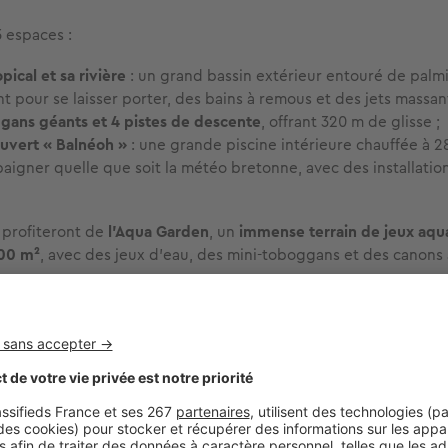
 3 espaces :
opical et sa rivière
: un grand bassin extérieur entouré de palm
nt pour se laisser porter, des bains à remous et des jets massant
gans géants et 4 pistes de descente
, offrant
320 m de glisse ;
ouvert « Balnéoh »
: une grande piscine intérieure chauffée à 28
aigner quelle que soit la météo bretonne, avec des installatio
profiteront de
l’Aqua Garden
, un
immense terrain de jeux aqu
600 m²
, avec des jeux d'eau, des mini-toboggans et des canons 
le Vieux Port à Messanges
ant au
camping du Vieux Port
, avec son
parc aquatique XXL
en
 :
un simulateur de surf
,
5 piscines tempérées, 14 toboggans, 
s
prendront la direction de
l’espace Aquasplash
sur le thème d