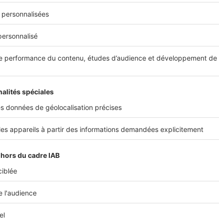
renthèse de luxe
? Ce camping associe des
emplacements 5 ét
ssins.
Vous vous prélasserez dans la
grande piscine lagon
,
ave
ans les bassins à remous.
er, direction les
toboggans
multipistes
, le
toboggan à virages
ur des courses en famille ou entre amis.
sposent d'une zone sécurisée
,
avec une pataugeoire chauffée, 
es jeux d'eau interactifs.
 Pommier à Villeneuve-de-Berg
de l’Ardèche
, à une demi-heure du Pont d’Arc, le camping Le 
croyable parc aquatique
.
réputation ?
13 toboggans
, dont un de
67 m de long
et un autre
.
x joies de la baignade, vous avez
accès à 3 piscines, dont 2 ch