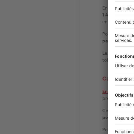
Envie d’une
pa
1 400 m² de ba
immergée, ou d
Pour vous amus
pentaglisses
po
Les enfants di
toboggans et d
Camping Le
En plein cœur 
propose un
in
Ce qui fait sa 
pente de 15 m
Pour goûter au