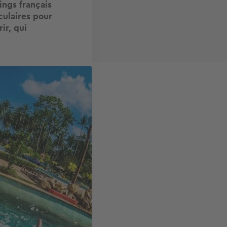
ings français
culaires pour
ir, qui