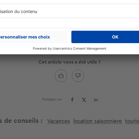
e pour les tout-petits et des jeux d’eau ludiques.
gratuitement votre bien en 2 min
Estimer 
Cet article vous a été utile ?
Partager sur
s de conseils
Vacances
location saisonniere
touri