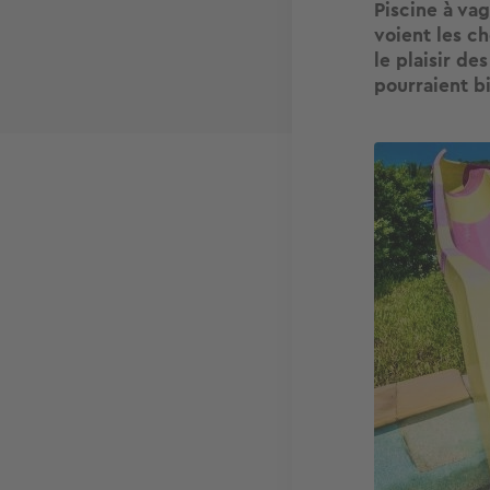
Piscine à va
voient les c
le plaisir de
pourraient bi
Image