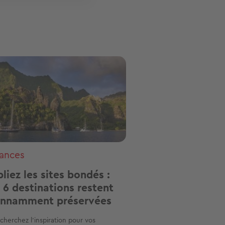
ge
ances
liez les sites bondés :
 6 destinations restent
onnamment préservées
cherchez l'inspiration pour vos