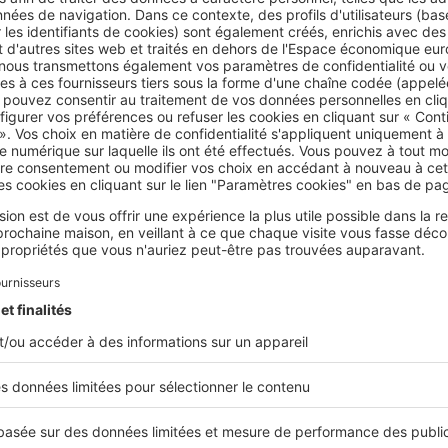
bateau pirate et des jeux d'eau.
mps,
vous vous relaxerez à l’espace bien-être
, qui comporte s
 bouillonnants.
b Les Brunelles à Longeville-sur-Mer
la saison
, le parc aquatique des Brunelles s'étend sur
plus de
2
ieurs espaces de baignade, adaptés à tous les âges et à toutes 
sensations fortes »
: 17 toboggans, une piscine à vagues et un
t
;
détente »
, avec une piscine lagon, une piscine couverte chauf
enant sauna et hammam ;
enfants »
, avec
pataugeoire couverte de 200 m²
et jardin d'ea
ctures de jeux, de fontaines et de toboggans.
de la Bergerie à Roquebrune-sur-Argens