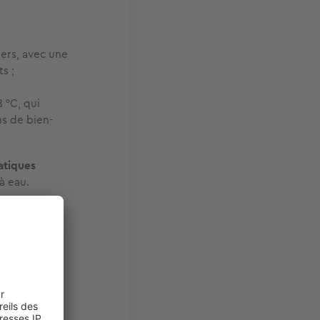
iers, avec une
s ;
 °C, qui
ns de bien-
atiques
à eau.
bord de mer.
une
piscine à
es pirates
,