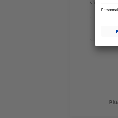
une pataugeoir
Estimez 
Plu