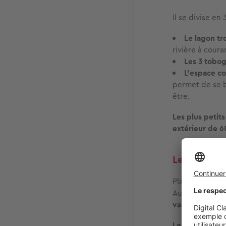
Il se divise en
Le lagon
tr
rivière à coura
Les 3 tobog
L'espace c
permet de se b
être.
Les plus petits
extérieur de 
Le camping 
Place mainten
Au programme
vagues.
Les plus jeune