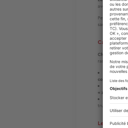
avec un grand 
Pendant ce te
sauna et bains
Camping Clu
Chauffé toute 
rassemble plus
L’espace « 
contre-couran
L’espace « 
« zen »
, compr
L’espace « 
truffé de stru
Le Domaine 