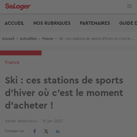
Aller
au
contenu
Edito
principal
ACCUEIL
NOS RUBRIQUES
PARTENAIRES
GUIDE 
Fil d'Ariane
Accueil
>
Actualités
>
France
>
Ski : ces stations de sports d’hiver où c’est le moment d’acheter !
France
Ski : ces stations de sports
d’hiver où c’est le moment
d’acheter !
Xavier Beaunieux
18 jan 2021
Partager sur