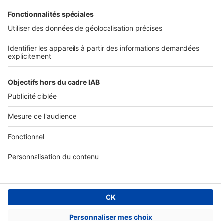
SERVICES PRO
Tous nos services pro
Accès client
Mes annonces sur SeLoger
À DÉCOUVRIR
Annuaire des professionnels
Tout l'immobilier
Toutes les villes
Tous les départements
Toutes les régions
SeLoger © 1992 - 2023
Annonces Immobilières
Paramétrer mes cookies
Conditions Générales d'Utilisation
Politique Générale de Protection des Données