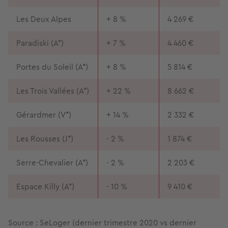
Les Deux Alpes
+ 8 %
4 269 €
Paradiski (A*)
+ 7 %
4 460 €
Portes du Soleil (A*)
+ 8 %
5 814 €
Les Trois Vallées (A*)
+ 22 %
8 662 €
Gérardmer (V*)
+ 14 %
2 332 €
Les Rousses (J*)
- 2 %
1 874 €
Serre-Chevalier (A*)
- 2 %
2 203 €
Espace Killy (A*)
- 10 %
9 410 €
Source : SeLoger (dernier trimestre 2020 vs dernier