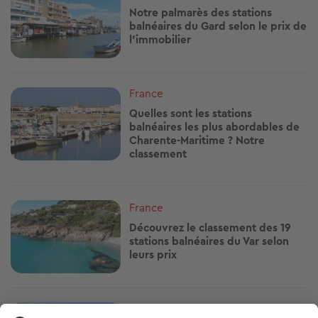
Notre palmarès des stations
balnéaires du Gard selon le prix de
l'immobilier
Image
France
Quelles sont les stations
balnéaires les plus abordables de
Charente-Maritime ? Notre
classement
Image
France
Découvrez le classement des 19
stations balnéaires du Var selon
leurs prix
Image
France