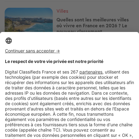
Image
Villes
Quelles sont les meilleures villes
où vivre en France en 2026 ? Le
nouveau classement
Image
Villes
À seulement 16 km de Paris, cette
commune affiche une rentabilité
locative qui dépasse 8 %
Image
Villes
L’immobilier à Saint-Nazaire porté
par un cadre de vie de plus en
plus recherché