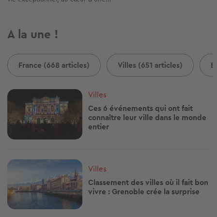
A la une !
France (668 articles)
Villes (651 articles)
B
Image
Villes
Ces 6 événements qui ont fait
connaître leur ville dans le monde
entier
Image
Villes
Classement des villes où il fait bon
vivre : Grenoble crée la surprise