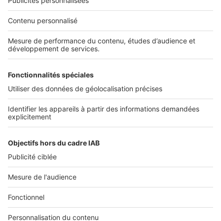
NOS APPLICATIONS
Découvrez nos applications
SERVICES PRO
Tous nos services pro
Accès client
Mes annonces sur SeLoger
À DÉCOUVRIR
Annuaire des professionnels
Tout l'immobilier
Toutes les villes
Tous les départements
Toutes les régions
SeLoger © 1992 - 2023