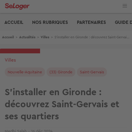
Aller
au
contenu
Edito
principal
ACCUEIL
NOS RUBRIQUES
PARTENAIRES
GUIDE 
Fil d'Ariane
Accueil
>
Actualités
>
Villes
>
S’installer en Gironde : découvrez Saint-Gervais et ses quartiers
Villes
Nouvelle-Aquitaine
(33) Gironde
Saint-Gervais
S’installer en Gironde :
découvrez Saint-Gervais et
ses quartiers
Medhi Salah
16 déc 2024