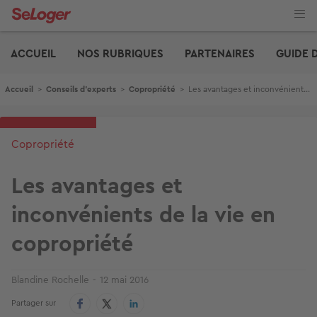
Aller
au
contenu
Edito
principal
ACCUEIL
NOS RUBRIQUES
PARTENAIRES
GUIDE 
Fil d'Ariane
Accueil
>
Conseils d'experts
>
Copropriété
>
Les avantages et inconvénients de la vie en copropriété
Copropriété
Les avantages et
inconvénients de la vie en
copropriété
Blandine Rochelle
12 mai 2016
Partager sur