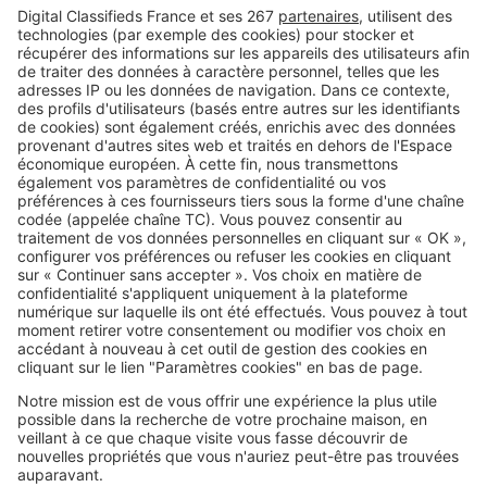
nantais !
Image
Investir
Poitiers : le prestige de la ville aux
cent clochers
SeLoger c'est aussi
Retrouvez-nous sur ...