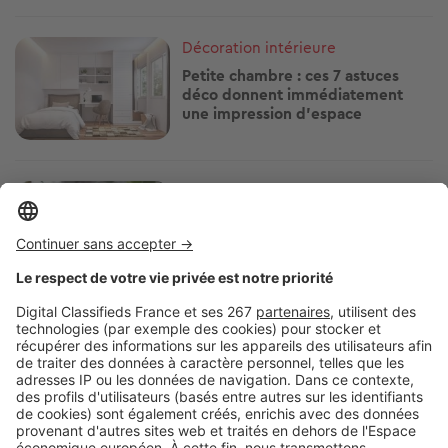
Image
Décoration intérieure
Petite chambre : ces 7 astuces
déco donnent immédiatement
une impression d’espace
Image
Décoration intérieure
Et si vos plantes vous aidaient à
mieux vivre la canicule ? Voici
lesquelles choisir