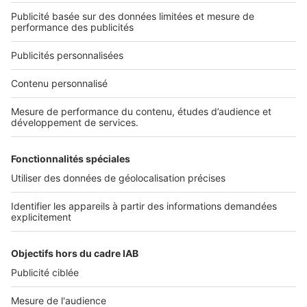
Qui sommes-nous ?
Nous contacter
Nous recrutons
NOS APPLICATIONS
Découvrez nos applications
SERVICES PRO
Tous nos services pro
Accès client
Mes annonces sur SeLoger
À DÉCOUVRIR
Annuaire des professionnels
Tout l'immobilier
Toutes les villes
Tous les départements
Toutes les régions