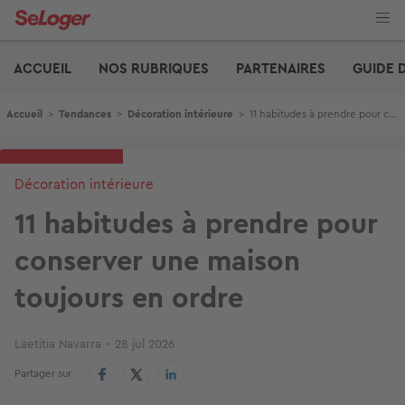
Aller
au
contenu
Edito
principal
ACCUEIL
NOS RUBRIQUES
PARTENAIRES
GUIDE 
Fil d'Ariane
Accueil
>
Tendances
>
Décoration intérieure
>
11 habitudes à prendre pour conserver une maison toujours en ordre
Décoration intérieure
11 habitudes à prendre pour
conserver une maison
toujours en ordre
Laetitia Navarra
28 jul 2026
Partager sur