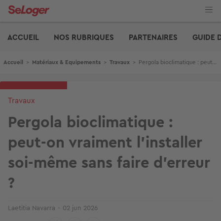
Aller
au
contenu
Edito
principal
ACCUEIL
NOS RUBRIQUES
PARTENAIRES
GUIDE 
Fil d'Ariane
Accueil
>
Matériaux & Equipements
>
Travaux
>
Pergola bioclimatique : peut-on vraiment l’installer soi-même sans faire d’erreur ?
Travaux
Pergola bioclimatique :
peut-on vraiment l’installer
soi-même sans faire d’erreur
?
Laetitia Navarra
02 jun 2026