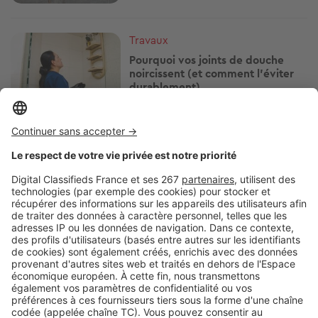
Image
Travaux
Pourquoi vos joints de douche
noircissent (et comment l'éviter
durablement)
Image
Travaux
Blanc de Meudon sur les vitres :
efficace contre la chaleur ou
simple effet de mode ?
Image
Travaux
Avant de refaire votre salle de
bain, vérifiez si la copropriété doit
donner son accord