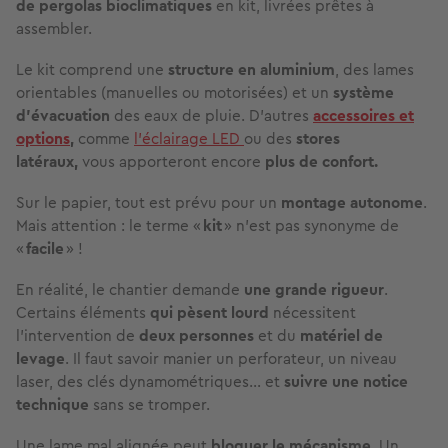
de pergolas bioclimatiques
en kit, livrées prêtes à
assembler.
Le kit comprend une
structure en aluminium
, des lames
orientables (manuelles ou motorisées) et un
système
d’évacuation
des eaux de pluie. D’autres
accessoires et
options
,
comme
l’éclairage LED
ou des
stores
latéraux,
vous apporteront encore
plus de confort.
Sur le papier, tout est prévu pour un
montage autonome
.
Mais attention : le terme «
kit
» n’est pas synonyme de
«
facile
» !
En réalité, le chantier demande
une grande rigueur
.
Certains éléments
qui pèsent lourd
nécessitent
l'intervention de
deux personnes
et du
matériel de
levage
. Il faut savoir manier un perforateur, un niveau
laser, des clés dynamométriques… et
suivre une notice
technique
sans se tromper.
Une lame mal alignée peut
bloquer le mécanisme
. Un