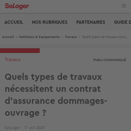
Aller
au
contenu
Edito
principal
ACCUEIL
NOS RUBRIQUES
PARTENAIRES
GUIDE 
Fil d'Ariane
Accueil
>
Matériaux & Equipements
>
Travaux
>
Quels types de travaux nécessitent un contrat d'assurance dommages-ouvrage ?
Travaux
PUBLI-COMMUNIQUÉ
Quels types de travaux
nécessitent un contrat
d'assurance dommages-
ouvrage ?
SeLoger
17 oct 2020