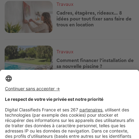
Image
Travaux
Cadres, étagères, rideaux… 8
idées pour tout fixer sans faire de
trous en location
Image
Travaux
Comment financer l'installation de
sa nouvelle piscine ?
Image
Travaux
Rénover sa résidence secondaire :
par quoi commencer ?
Image
Travaux