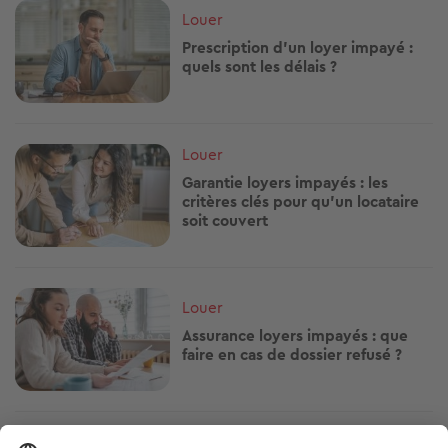
Image
Louer
Prescription d’un loyer impayé :
quels sont les délais ?
Image
Louer
Garantie loyers impayés : les
critères clés pour qu’un locataire
soit couvert
Image
Louer
Assurance loyers impayés : que
faire en cas de dossier refusé ?
Image
Louer