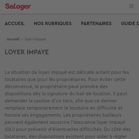
Aller
au
contenu
Edito
principal
ACCUEIL
NOS RUBRIQUES
PARTENAIRES
GUIDE 
Fil d'Ariane
Accueil
>
loyer impaye
LOYER IMPAYE
La situation de loyer impayé est délicate autant pour les
locataires que pour les propriétaires. Pour éviter cette
déconvenue, le propriétaire peut prendre des
dispositions dès la signature du bail de location. Il peut
demander la caution d’un tiers, afin que ce dernier
remplace temporairement le locataire en difficulté et
honore ses engagements. Les propriétaires bailleurs
peuvent également souscrire l’assurance loyer impayé
(GLI) pour prévenir d'éventuelles difficultés. Du côté des
locataires, des dispositions existent pour aider à régler