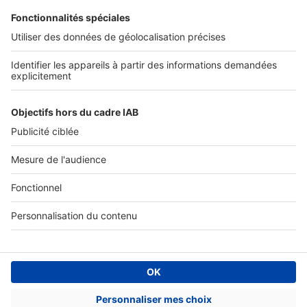
SERVICES PRO
Tous nos services pro
Accès client
Mes annonces sur SeLoger
À DÉCOUVRIR
Annuaire des professionnels
Tout l'immobilier
Toutes les villes
Tous les départements
Toutes les régions
SeLoger © 1992 - 2023
Annonces Immobilières
Paramétrer mes cookies
Conditions Générales d'Utilisation
Politique Générale de Protection des Données
Fonctionnement de notre site